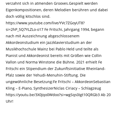
verzahnt sich in atmenden Grooves.Gespielt werden
Eigenkompositionen, deren Melodien berühren und dabei
doch völlig kitschlos sind.
https://www.youtube.com/live/YVc7ZGoyUT8?
si=2hP_5Q7YLZLo-o17 Fe Fritschi, Jahrgang 1994, begann
nach mit Auszeichnung abgeschlossenem
Akkordeonstudium ein Jazzklavierstudium an der
Musikhochschule Mainz bei Pablo Held und teilte als
Pianist und Akkordeonist bereits mit Größen wie Collin
Vallon und Norma Winstone die Bühne. 2021 erhielt Fe
Fritschi ein Stipendium der Zukunftsinitiative Rheinland-
Pfalz sowie der Yehudi-Menuhin-Stiftung. Die
ungewöhnliche Besetzung:Fe Fritschi – AkkordeonSebastian
Kling – E-Piano, SynthesizerNiclas Ciriacy – Schlagzeug
https://youtu.be/3X0Jqo0Wdoo?si=wgSqs0Igt10QRGb3 Ab 20
Uhr!