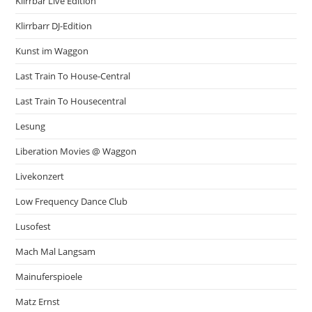
Klirrbar Live Edition
Klirrbarr DJ-Edition
Kunst im Waggon
Last Train To House-Central
Last Train To Housecentral
Lesung
Liberation Movies @ Waggon
Livekonzert
Low Frequency Dance Club
Lusofest
Mach Mal Langsam
Mainuferspioele
Matz Ernst