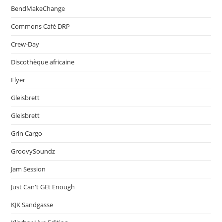
BendMakeChange
Commons Café DRP
Crew-Day
Discothèque africaine
Flyer
Gleisbrett
Gleisbrett
Grin Cargo
GroovySoundz
Jam Session
Just Can't GEt Enough
KJK Sandgasse