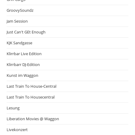
GroovySoundz
Jam Session
Just Can't GEt Enough
KJK Sandgasse
Klirrbar Live Edition
Klirrbarr DJ-Edition
Kunst im Waggon
Last Train To House-Central
Last Train To Housecentral
Lesung
Liberation Movies @ Waggon
Livekonzert