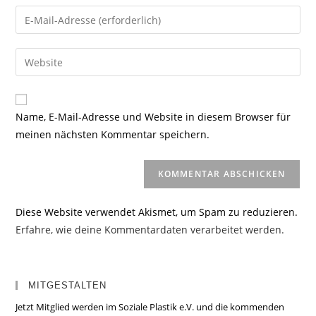
Namen
Gib
oder
deine
Benutzernamen
E-
Gib
zum
Mail-
deine
Kommentieren
Adresse
Website-
ein
zum
URL
Name, E-Mail-Adresse und Website in diesem Browser für
Kommentieren
ein
meinen nächsten Kommentar speichern.
ein
(optional)
Diese Website verwendet Akismet, um Spam zu reduzieren.
Erfahre, wie deine Kommentardaten verarbeitet werden.
MITGESTALTEN
Jetzt Mitglied werden im Soziale Plastik e.V. und die kommenden