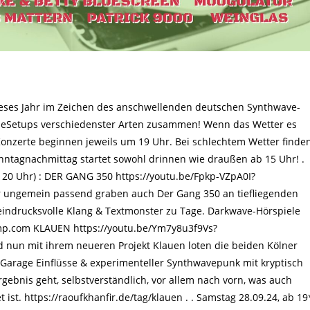
es Jahr im Zeichen des anschwellenden deutschen Synthwave-
cheSetups verschiedenster Arten zusammen! Wenn das Wetter es
Konzerte beginnen jeweils um 19 Uhr. Bei schlechtem Wetter finde
Sonntagnachmittag startet sowohl drinnen wie draußen ab 15 Uhr! .
b 20 Uhr) : DER GANG 350 https://youtu.be/Fpkp-VZpA0I?
 ungemein passend graben auch Der Gang 350 an tiefliegenden
ndrucksvolle Klang & Textmonster zu Tage. Darkwave-Hörspiele
amp.com KLAUEN https://youtu.be/Ym7y8u3f9Vs?
d nun mit ihrem neueren Projekt Klauen loten die beiden Kölner
 Garage Einflüsse & experimenteller Synthwavepunk mit kryptisch
bnis geht, selbstverständlich, vor allem nach vorn, was auch
 ist. https://raoufkhanfir.de/tag/klauen . . Samstag 28.09.24, ab 19