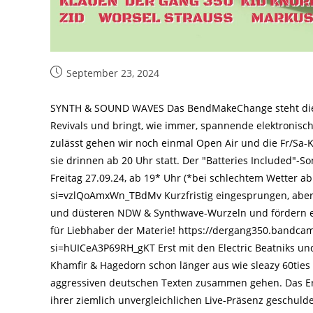
Beitrag
September 23, 2024
veröffentlicht:
SYNTH & SOUND WAVES Das BendMakeChange steht dies
Revivals und bringt, wie immer, spannende elektronis
zulässt gehen wir noch einmal Open Air und die Fr/Sa-
sie drinnen ab 20 Uhr statt. Der "Batteries Included"-
Freitag 27.09.24, ab 19* Uhr (*bei schlechtem Wetter a
si=vzlQoAmxWn_TBdMv Kurzfristig eingesprungen, aber
und düsteren NDW & Synthwave-Wurzeln und fördern ei
für Liebhaber der Materie! https://dergang350.bandc
si=hUICeA3P69RH_gKT Erst mit den Electric Beatniks un
Khamfir & Hagedorn schon länger aus wie sleazy 60ties
aggressiven deutschen Texten zusammen gehen. Das Erge
ihrer ziemlich unvergleichlichen Live-Präsenz geschuldet