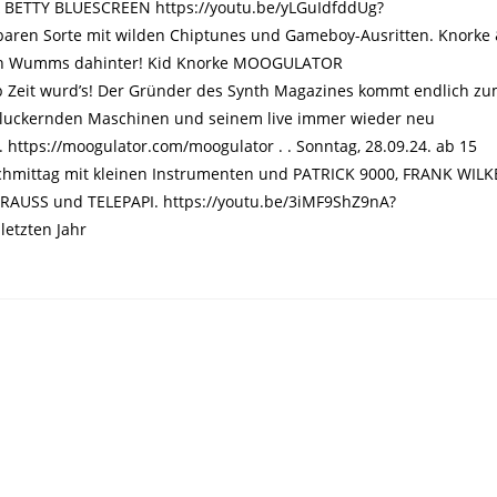
& BETTY BLUESCREEN https://youtu.be/yLGuIdfddUg?
aren Sorte mit wilden Chiptunes und Gameboy-Ausritten. Knorke
ntlich Wumms dahinter! Kid Knorke MOOGULATOR
eit wurd’s! Der Gründer des Synth Magazines kommt endlich z
luckernden Maschinen und seinem live immer wieder neu
 https://moogulator.com/moogulator . . Sonntag, 28.09.24. ab 15
chmittag mit kleinen Instrumenten und PATRICK 9000, FRANK WILK
AUSS und TELEPAPI. https://youtu.be/3iMF9ShZ9nA?
etzten Jahr