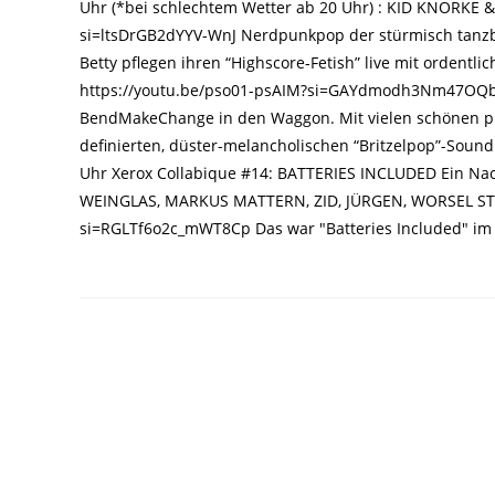
Uhr (*bei schlechtem Wetter ab 20 Uhr) : KID KNORKE 
si=ltsDrGB2dYYV-WnJ Nerdpunkpop der stürmisch tanzb
Betty pflegen ihren “Highscore-Fetish” live mit orde
https://youtu.be/pso01-psAIM?si=GAYdmodh3Nm47OQb Z
BendMakeChange in den Waggon. Mit vielen schönen p
definierten, düster-melancholischen “Britzelpop”-Sound.
Uhr Xerox Collabique #14: BATTERIES INCLUDED Ein Na
WEINGLAS, MARKUS MATTERN, ZID, JÜRGEN, WORSEL STR
si=RGLTf6o2c_mWT8Cp Das war "Batteries Included" im l