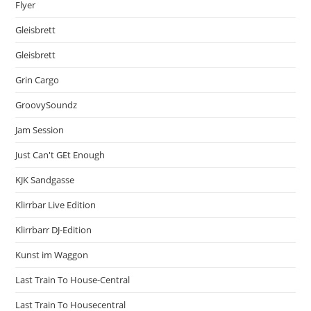
Flyer
Gleisbrett
Gleisbrett
Grin Cargo
GroovySoundz
Jam Session
Just Can't GEt Enough
KJK Sandgasse
Klirrbar Live Edition
Klirrbarr DJ-Edition
Kunst im Waggon
Last Train To House-Central
Last Train To Housecentral