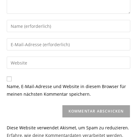
Gib
deinen
Namen
Gib
oder
deine
Benutzernamen
E-
Gib
zum
Mail-
deine
Kommentieren
Adresse
Website-
ein
zum
URL
Name, E-Mail-Adresse und Website in diesem Browser für
Kommentieren
ein
meinen nächsten Kommentar speichern.
ein
(optional)
Diese Website verwendet Akismet, um Spam zu reduzieren.
Erfahre, wie deine Kommentardaten verarbeitet werden.