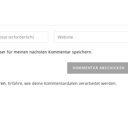
Gib
deine
Website-
ser für meinen nächsten Kommentar speichern.
URL
ein
(optional)
en
ren.
Erfahre, wie deine Kommentardaten verarbeitet werden.