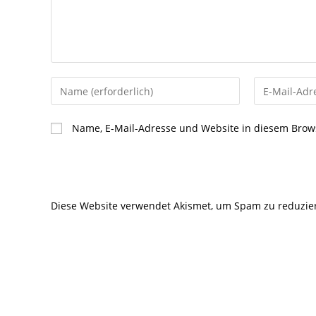
Gib
Gib
deinen
deine
Namen
E-
Name, E-Mail-Adresse und Website in diesem Brow
oder
Mail-
Benutzernamen
Adresse
zum
zum
Kommentieren
Kommentier
Diese Website verwendet Akismet, um Spam zu reduzie
ein
ein