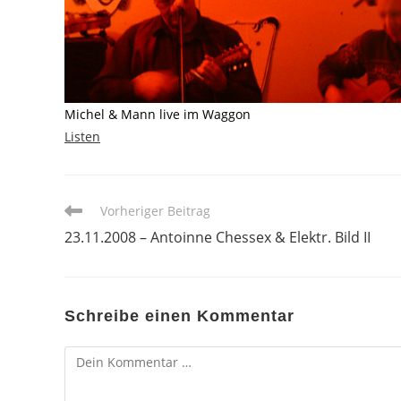
Michel & Mann live im Waggon
Listen
Weitere
Vorheriger Beitrag
Artikel
23.11.2008 – Antoinne Chessex & Elektr. Bild II
ansehen
Schreibe einen Kommentar
Kommentar