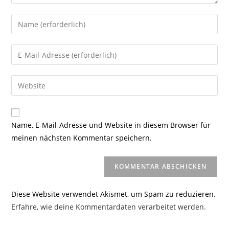
Gib
deinen
Namen
Gib
oder
deine
Benutzernamen
E-
Gib
zum
Mail-
deine
Kommentieren
Adresse
Website-
ein
zum
URL
Name, E-Mail-Adresse und Website in diesem Browser für
Kommentieren
ein
meinen nächsten Kommentar speichern.
ein
(optional)
Diese Website verwendet Akismet, um Spam zu reduzieren.
Erfahre, wie deine Kommentardaten verarbeitet werden.