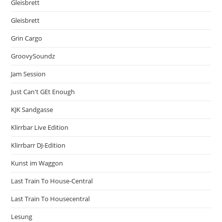
Gleisbrett
Gleisbrett
Grin Cargo
GroovySoundz
Jam Session
Just Can't GEt Enough
KJK Sandgasse
Klirrbar Live Edition
Klirrbarr DJ-Edition
Kunst im Waggon
Last Train To House-Central
Last Train To Housecentral
Lesung