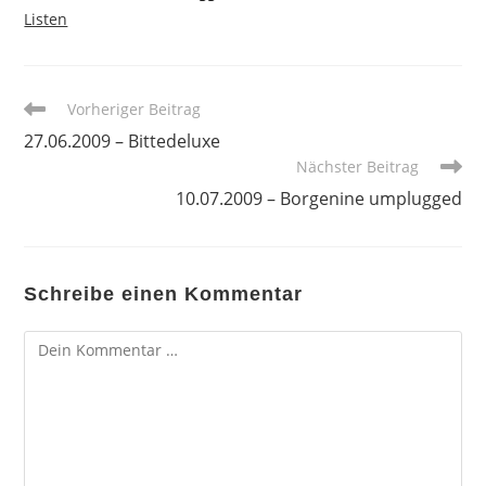
Listen
Weitere
Vorheriger Beitrag
Artikel
27.06.2009 – Bittedeluxe
ansehen
Nächster Beitrag
10.07.2009 – Borgenine umplugged
Schreibe einen Kommentar
Kommentar