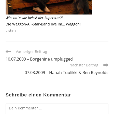
Wie, bitte wie heisst der Superstar??
Die Waggon-All-Star-Band live im… Waggon!
Listen
Weitere
Vorheriger Beitrag
Artikel
10.07.2009 – Borgenine umplugged
ansehen
Nächster Beitrag
07.08.2009 – Hanah Tuulikki & Ben Reynolds
Schreibe einen Kommentar
Kommentar