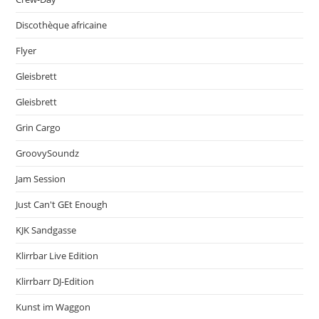
Discothèque africaine
Flyer
Gleisbrett
Gleisbrett
Grin Cargo
GroovySoundz
Jam Session
Just Can't GEt Enough
KJK Sandgasse
Klirrbar Live Edition
Klirrbarr DJ-Edition
Kunst im Waggon