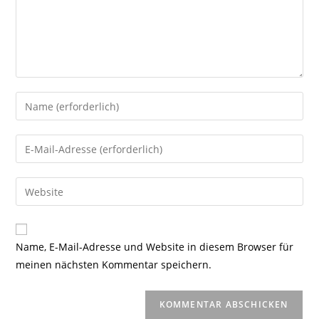
Gib
deinen
Namen
Gib
oder
deine
Benutzernamen
E-
Gib
zum
Mail-
deine
Kommentieren
Adresse
Website-
ein
zum
URL
Name, E-Mail-Adresse und Website in diesem Browser für
Kommentieren
ein
meinen nächsten Kommentar speichern.
ein
(optional)