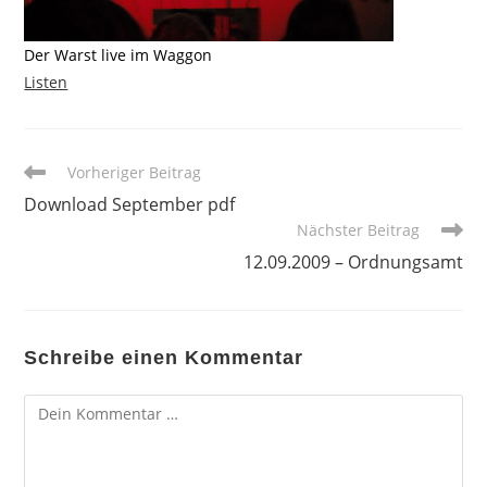
Der Warst live im Waggon
Listen
Weitere
Vorheriger Beitrag
Artikel
Download September pdf
ansehen
Nächster Beitrag
12.09.2009 – Ordnungsamt
Schreibe einen Kommentar
Kommentar