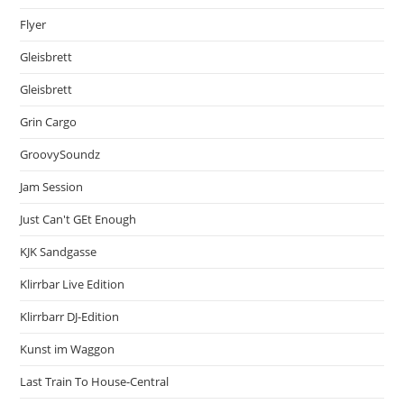
Flyer
Gleisbrett
Gleisbrett
Grin Cargo
GroovySoundz
Jam Session
Just Can't GEt Enough
KJK Sandgasse
Klirrbar Live Edition
Klirrbarr DJ-Edition
Kunst im Waggon
Last Train To House-Central