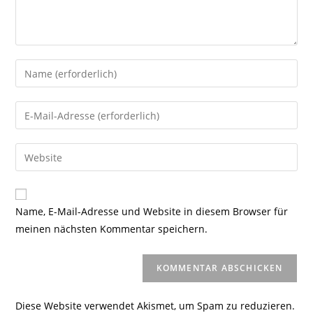
Gib
deinen
Namen
Gib
oder
deine
Benutzernamen
E-
Gib
zum
Mail-
deine
Kommentieren
Adresse
Website-
ein
zum
URL
Name, E-Mail-Adresse und Website in diesem Browser für
Kommentieren
ein
meinen nächsten Kommentar speichern.
ein
(optional)
Diese Website verwendet Akismet, um Spam zu reduzieren.