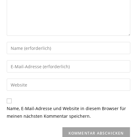
Gib
deinen
Namen
Gib
oder
deine
Benutzernamen
E-
Gib
zum
Mail-
deine
Kommentieren
Adresse
Website-
ein
zum
URL
Name, E-Mail-Adresse und Website in diesem Browser für
Kommentieren
ein
meinen nächsten Kommentar speichern.
ein
(optional)