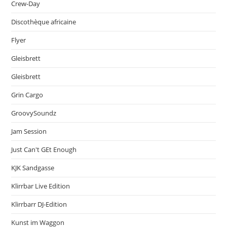
Crew-Day
Discothèque africaine
Flyer
Gleisbrett
Gleisbrett
Grin Cargo
GroovySoundz
Jam Session
Just Can't GEt Enough
KJK Sandgasse
Klirrbar Live Edition
Klirrbarr DJ-Edition
Kunst im Waggon