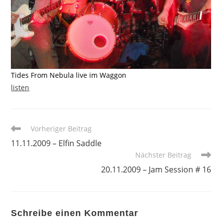
Tides From Nebula live im Waggon
listen
Weitere
Vorheriger Beitrag
Artikel
11.11.2009 – Elfin Saddle
ansehen
Nächster Beitrag
20.11.2009 – Jam Session # 16
Schreibe einen Kommentar