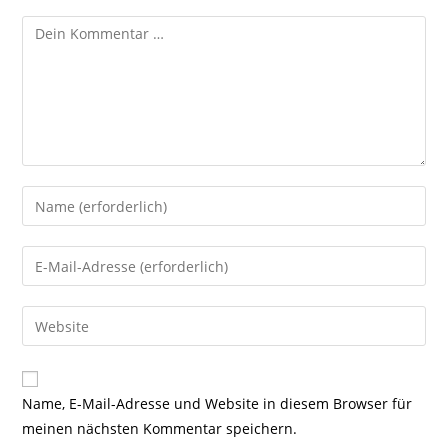
Kommentar
Gib
deinen
Namen
Gib
oder
deine
Benutzernamen
E-
Gib
zum
Mail-
deine
Kommentieren
Adresse
Website-
ein
zum
URL
Name, E-Mail-Adresse und Website in diesem Browser für
Kommentieren
ein
meinen nächsten Kommentar speichern.
ein
(optional)