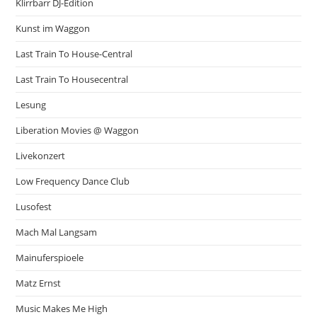
Klirrbarr DJ-Edition
Kunst im Waggon
Last Train To House-Central
Last Train To Housecentral
Lesung
Liberation Movies @ Waggon
Livekonzert
Low Frequency Dance Club
Lusofest
Mach Mal Langsam
Mainuferspioele
Matz Ernst
Music Makes Me High