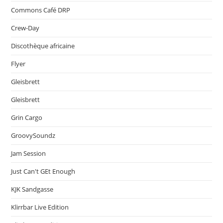
Commons Café DRP
Crew-Day
Discothèque africaine
Flyer
Gleisbrett
Gleisbrett
Grin Cargo
GroovySoundz
Jam Session
Just Can't GEt Enough
KJK Sandgasse
Klirrbar Live Edition