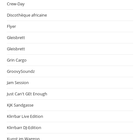
Crew-Day
Discothèque africaine
Flyer
Gleisbrett
Gleisbrett
Grin Cargo
GroovySoundz
Jam Session
Just Can't GEt Enough
KJK Sandgasse
Klirrbar Live Edition
Klirrbarr DJ-Edition
Kunst im Waggon