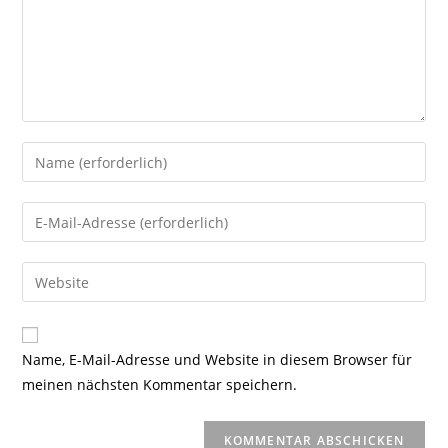
Gib
deinen
Namen
Gib
oder
deine
Benutzernamen
E-
Gib
zum
Mail-
deine
Kommentieren
Adresse
Website-
ein
zum
URL
Name, E-Mail-Adresse und Website in diesem Browser für
Kommentieren
ein
meinen nächsten Kommentar speichern.
ein
(optional)