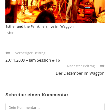
Esther and the Painkillers live im Waggon
listen
Weitere
Vorheriger Beitrag
Artikel
20.11.2009 – Jam Session # 16
ansehen
Nächster Beitrag
Der Dezember im Waggon
Schreibe einen Kommentar
Kommentar