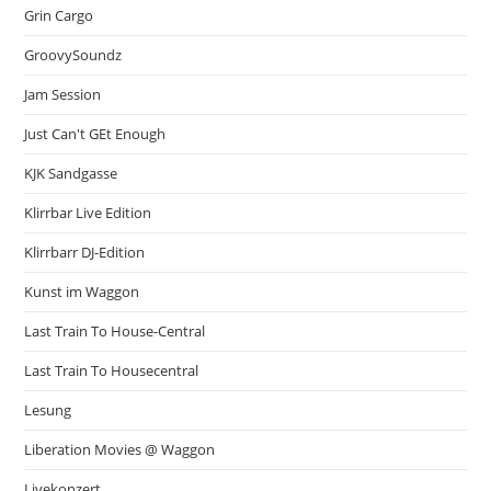
Grin Cargo
GroovySoundz
Jam Session
Just Can't GEt Enough
KJK Sandgasse
Klirrbar Live Edition
Klirrbarr DJ-Edition
Kunst im Waggon
Last Train To House-Central
Last Train To Housecentral
Lesung
Liberation Movies @ Waggon
Livekonzert