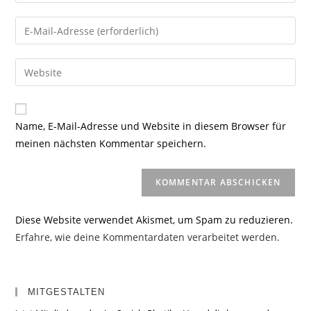
deinen
Namen
Gib
oder
deine
Benutzernamen
E-
Gib
zum
Mail-
deine
Kommentieren
Adresse
Website-
ein
zum
URL
Name, E-Mail-Adresse und Website in diesem Browser für
Kommentieren
ein
meinen nächsten Kommentar speichern.
ein
(optional)
Diese Website verwendet Akismet, um Spam zu reduzieren.
Erfahre, wie deine Kommentardaten verarbeitet werden.
MITGESTALTEN