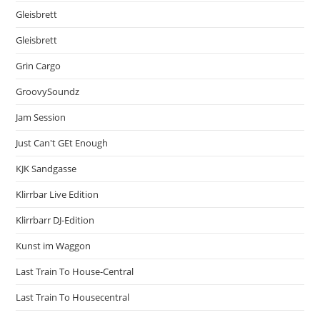
Gleisbrett
Gleisbrett
Grin Cargo
GroovySoundz
Jam Session
Just Can't GEt Enough
KJK Sandgasse
Klirrbar Live Edition
Klirrbarr DJ-Edition
Kunst im Waggon
Last Train To House-Central
Last Train To Housecentral