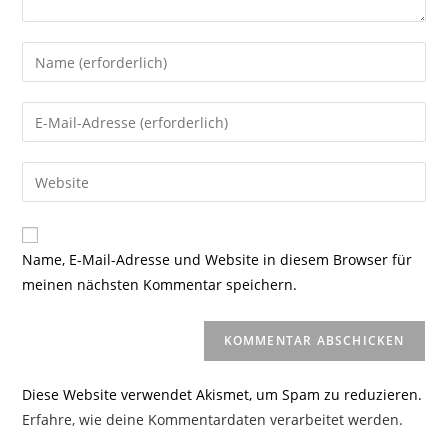
Gib
deinen
Namen
Gib
oder
deine
Benutzernamen
E-
Gib
zum
Mail-
deine
Kommentieren
Adresse
Website-
ein
zum
URL
Name, E-Mail-Adresse und Website in diesem Browser für
Kommentieren
ein
meinen nächsten Kommentar speichern.
ein
(optional)
Diese Website verwendet Akismet, um Spam zu reduzieren.
Erfahre, wie deine Kommentardaten verarbeitet werden.