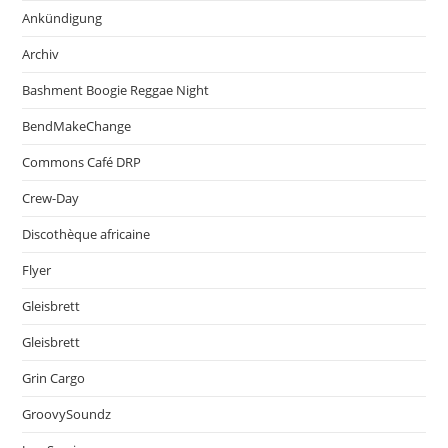
Ankündigung
Archiv
Bashment Boogie Reggae Night
BendMakeChange
Commons Café DRP
Crew-Day
Discothèque africaine
Flyer
Gleisbrett
Gleisbrett
Grin Cargo
GroovySoundz