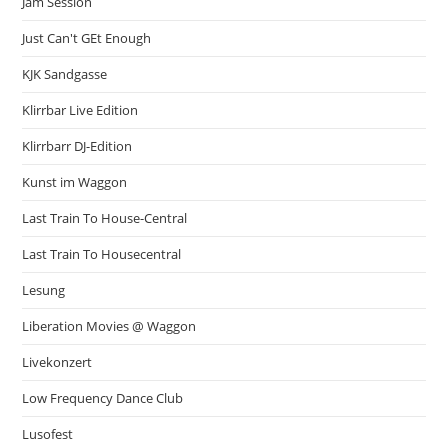
Jam Session
Just Can't GEt Enough
KJK Sandgasse
Klirrbar Live Edition
Klirrbarr DJ-Edition
Kunst im Waggon
Last Train To House-Central
Last Train To Housecentral
Lesung
Liberation Movies @ Waggon
Livekonzert
Low Frequency Dance Club
Lusofest