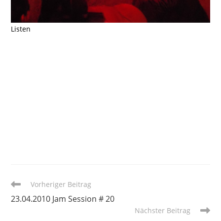
Listen
Weitere
Vorheriger Beitrag
Artikel
23.04.2010 Jam Session # 20
ansehen
Nächster Beitrag