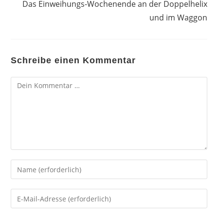
Das Einweihungs-Wochenende an der Doppelhelix
und im Waggon
Schreibe einen Kommentar
Kommentar
Gib
deinen
Namen
Gib
oder
deine
Benutzernamen