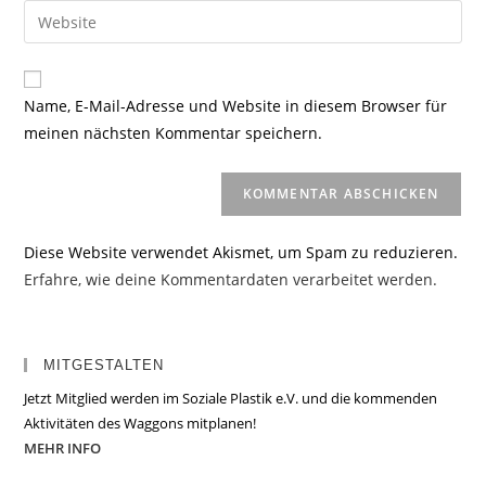
E-
Gib
zum
Mail-
deine
Kommentieren
Adresse
Website-
ein
zum
URL
Name, E-Mail-Adresse und Website in diesem Browser für
Kommentieren
ein
meinen nächsten Kommentar speichern.
ein
(optional)
Diese Website verwendet Akismet, um Spam zu reduzieren.
Erfahre, wie deine Kommentardaten verarbeitet werden.
MITGESTALTEN
Jetzt Mitglied werden im Soziale Plastik e.V. und die kommenden
Aktivitäten des Waggons mitplanen!
MEHR INFO