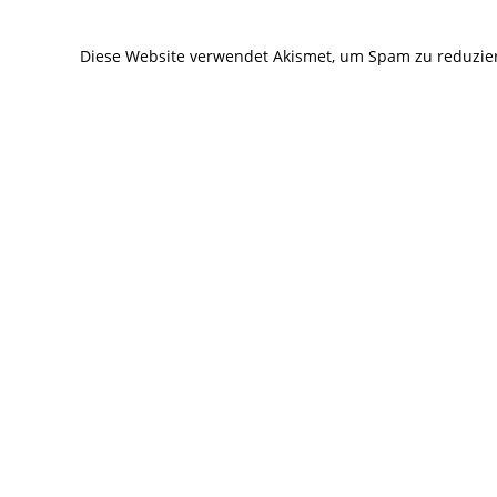
zum
zum
Kommentieren
Kommentier
Diese Website verwendet Akismet, um Spam zu reduzie
ein
ein