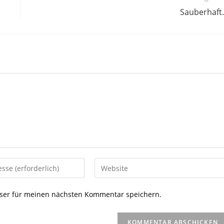
Sauberhaf
Gib
deine
Website-
ser für meinen nächsten Kommentar speichern.
URL
ein