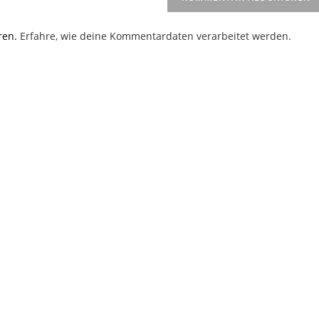
(optional)
en
ren.
Erfahre, wie deine Kommentardaten verarbeitet werden.