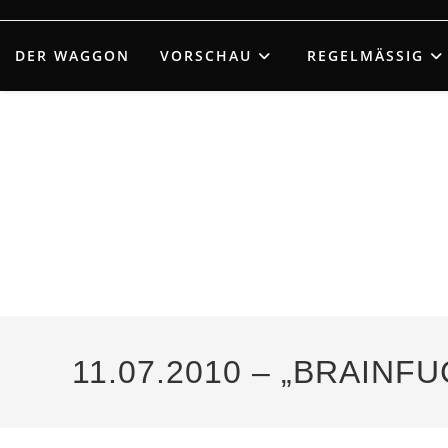
Zum
Inhalt
DER WAGGON
VORSCHAU
REGELMÄSSIG
springen
11.07.2010 – „BRAINF