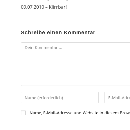
Artikel
09.07.2010 – Klirrbar!
ansehen
Schreibe einen Kommentar
Kommentar
Gib
Gib
deinen
deine
Namen
E-
Name, E-Mail-Adresse und Website in diesem Brow
oder
Mail-
Benutzernamen
Adresse