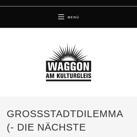
Zum
Inhalt
MENÜ
springen
GROSSSTADTDILEMMA (
- DIE NÄCHSTE A