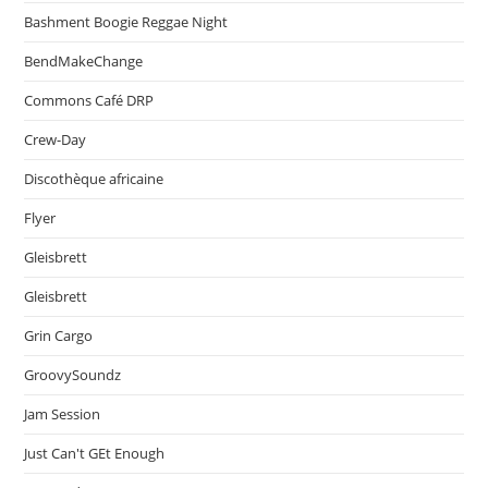
Bashment Boogie Reggae Night
BendMakeChange
Commons Café DRP
Crew-Day
Discothèque africaine
Flyer
Gleisbrett
Gleisbrett
Grin Cargo
GroovySoundz
Jam Session
Just Can't GEt Enough