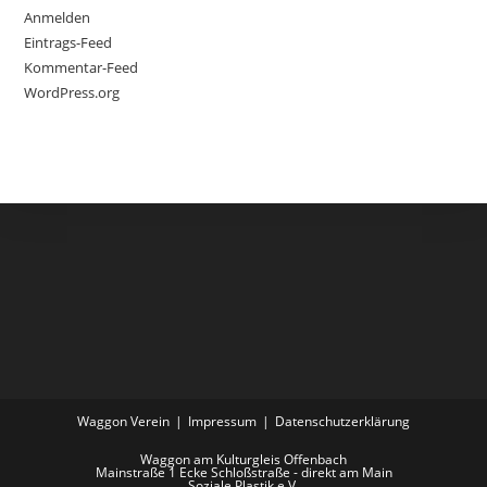
Anmelden
Eintrags-Feed
Kommentar-Feed
WordPress.org
Waggon Verein
Impressum
Datenschutzerklärung
Waggon am Kulturgleis Offenbach
Mainstraße 1 Ecke Schloßstraße - direkt am Main
Soziale Plastik e.V.