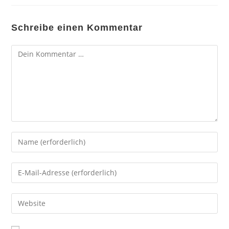
Schreibe einen Kommentar
Kommentar
Gib
deinen
Namen
Gib
oder
deine
Benutzernamen
E-
Gib
zum
Mail-
deine
Kommentieren
Adresse
Website-
ein