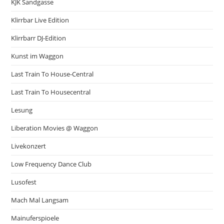
KJK Sandgasse
Klirrbar Live Edition
Klirrbarr DJ-Edition
Kunst im Waggon
Last Train To House-Central
Last Train To Housecentral
Lesung
Liberation Movies @ Waggon
Livekonzert
Low Frequency Dance Club
Lusofest
Mach Mal Langsam
Mainuferspioele