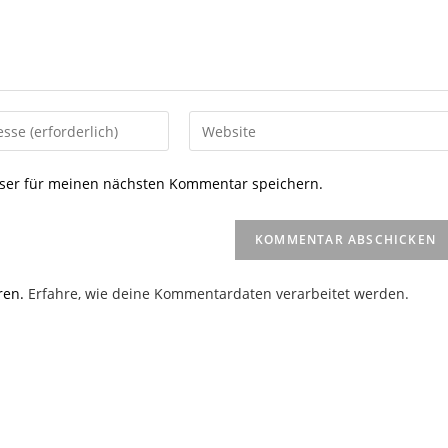
Gib
deine
Website-
ser für meinen nächsten Kommentar speichern.
URL
ein
(optional)
en
ren.
Erfahre, wie deine Kommentardaten verarbeitet werden.