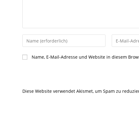
Gib
Gib
deinen
deine
Namen
E-
Name, E-Mail-Adresse und Website in diesem Brow
oder
Mail-
Benutzernamen
Adresse
zum
zum
Kommentieren
Kommentier
Diese Website verwendet Akismet, um Spam zu reduzie
ein
ein