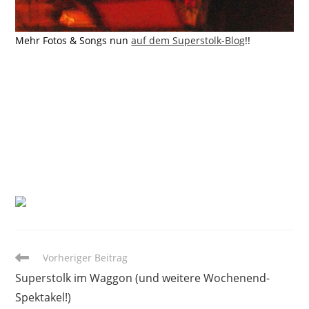
Mehr Fotos & Songs nun
auf dem Superstolk-Blog
!!
Weitere
Vorheriger Beitrag
Artikel
Superstolk im Waggon (und weitere Wochenend-
ansehen
Spektakel!)