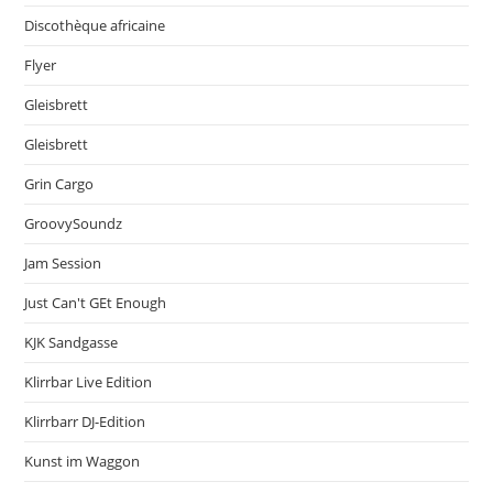
Discothèque africaine
Flyer
Gleisbrett
Gleisbrett
Grin Cargo
GroovySoundz
Jam Session
Just Can't GEt Enough
KJK Sandgasse
Klirrbar Live Edition
Klirrbarr DJ-Edition
Kunst im Waggon