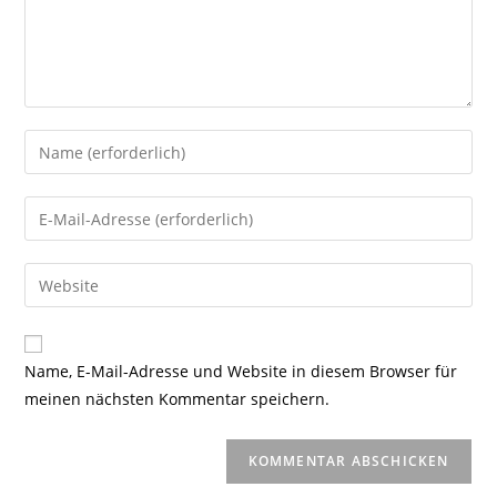
Gib
deinen
Namen
Gib
oder
deine
Benutzernamen
E-
Gib
zum
Mail-
deine
Kommentieren
Adresse
Website-
ein
zum
URL
Name, E-Mail-Adresse und Website in diesem Browser für
Kommentieren
ein
meinen nächsten Kommentar speichern.
ein
(optional)