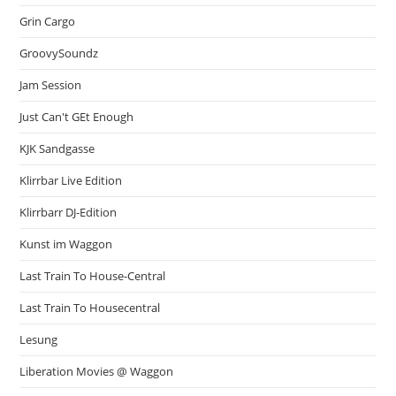
Grin Cargo
GroovySoundz
Jam Session
Just Can't GEt Enough
KJK Sandgasse
Klirrbar Live Edition
Klirrbarr DJ-Edition
Kunst im Waggon
Last Train To House-Central
Last Train To Housecentral
Lesung
Liberation Movies @ Waggon