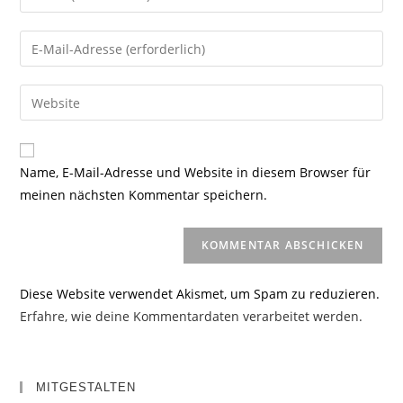
deinen
Namen
Gib
oder
deine
Benutzernamen
E-
Gib
zum
Mail-
deine
Kommentieren
Adresse
Website-
ein
zum
URL
Name, E-Mail-Adresse und Website in diesem Browser für
Kommentieren
ein
meinen nächsten Kommentar speichern.
ein
(optional)
Diese Website verwendet Akismet, um Spam zu reduzieren.
Erfahre, wie deine Kommentardaten verarbeitet werden.
MITGESTALTEN