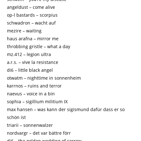
angeldust – come alive
op-l bastards – scorpius
schwadron – wacht auf
mezire – waiting
haus arafna – mirror me
throbbing gristle – what a day
mz.412 – legion ultra
a.r.s. – vive la resistance
di6 – little black angel
otwatm – nighttime in sonnenheim
karrnos – ruins and terror
naevus – voice in a bin
sophia – sigillium militium IX
max hansen – was kann der sigismund dafür dass er so
schön ist
triarii – sonnenwalzer
nordvargr – det var bättre förr
di6 – the golden wedding of sorrow