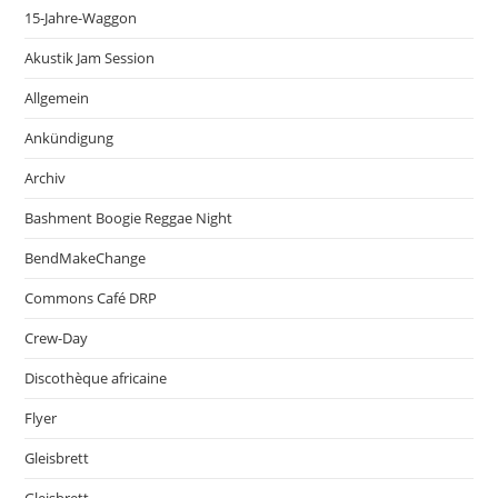
15-Jahre-Waggon
Akustik Jam Session
Allgemein
Ankündigung
Archiv
Bashment Boogie Reggae Night
BendMakeChange
Commons Café DRP
Crew-Day
Discothèque africaine
Flyer
Gleisbrett
Gleisbrett