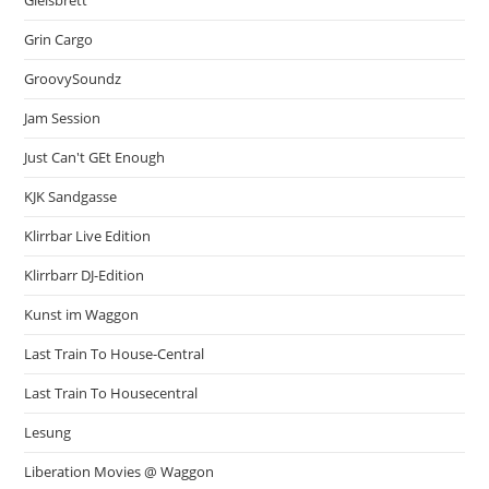
Grin Cargo
GroovySoundz
Jam Session
Just Can't GEt Enough
KJK Sandgasse
Klirrbar Live Edition
Klirrbarr DJ-Edition
Kunst im Waggon
Last Train To House-Central
Last Train To Housecentral
Lesung
Liberation Movies @ Waggon