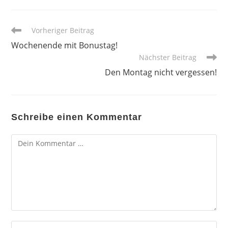
Weitere
Vorheriger Beitrag
Artikel
Wochenende mit Bonustag!
ansehen
Nächster Beitrag
Den Montag nicht vergessen!
Schreibe einen Kommentar
Kommentar
Gib