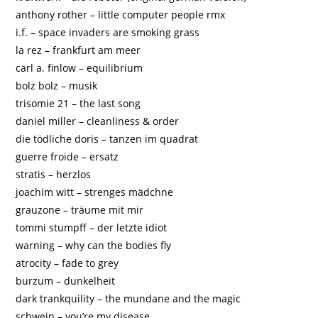
anthony rother – little computer people rmx
i.f. – space invaders are smoking grass
la rez – frankfurt am meer
carl a. finlow – equilibrium
bolz bolz – musik
trisomie 21 – the last song
daniel miller – cleanliness & order
die tödliche doris – tanzen im quadrat
guerre froide – ersatz
stratis – herzlos
joachim witt – strenges mädchne
grauzone – träume mit mir
tommi stumpff – der letzte idiot
warning – why can the bodies fly
atrocity – fade to grey
burzum – dunkelheit
dark trankquility – the mundane and the magic
schwein – you’re my disease