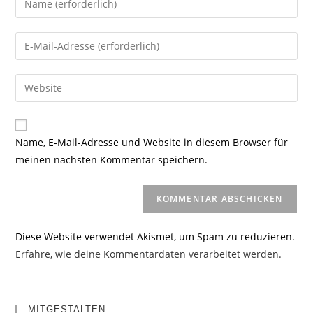
deinen
Namen
Gib
oder
deine
Benutzernamen
E-
Gib
zum
Mail-
deine
Kommentieren
Adresse
Website-
ein
zum
URL
Name, E-Mail-Adresse und Website in diesem Browser für
Kommentieren
ein
meinen nächsten Kommentar speichern.
ein
(optional)
Diese Website verwendet Akismet, um Spam zu reduzieren.
Erfahre, wie deine Kommentardaten verarbeitet werden.
MITGESTALTEN