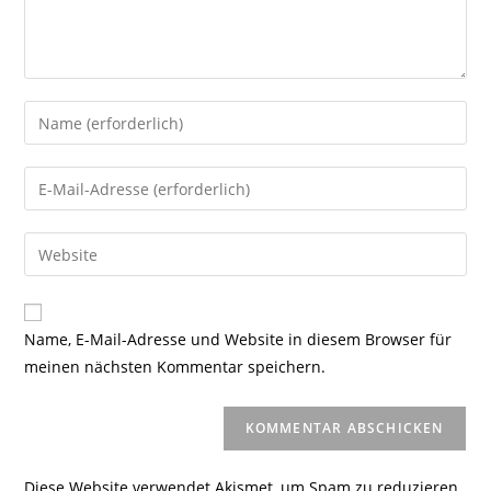
Gib
deinen
Namen
Gib
oder
deine
Benutzernamen
E-
Gib
zum
Mail-
deine
Kommentieren
Adresse
Website-
ein
zum
URL
Name, E-Mail-Adresse und Website in diesem Browser für
Kommentieren
ein
meinen nächsten Kommentar speichern.
ein
(optional)
Diese Website verwendet Akismet, um Spam zu reduzieren.