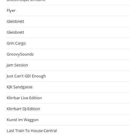
Flyer
Gleisbrett
Gleisbrett
Grin Cargo
GroovySoundz
Jam Session
Just Can't GEt Enough
KJK Sandgasse
Klirrbar Live Edition
Klirrbarr DJ-Edition
Kunst im Waggon
Last Train To House-Central