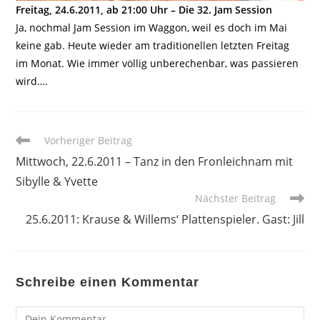
Freitag, 24.6.2011, ab 21:00 Uhr – Die 32. Jam Session
Ja, nochmal Jam Session im Waggon, weil es doch im Mai
keine gab. Heute wieder am traditionellen letzten Freitag
im Monat. Wie immer völlig unberechenbar, was passieren
wird….
Weitere
Vorheriger Beitrag
Artikel
Mittwoch, 22.6.2011 – Tanz in den Fronleichnam mit
ansehen
Sibylle & Yvette
Nächster Beitrag
25.6.2011: Krause & Willems‘ Plattenspieler. Gast: Jill
Schreibe einen Kommentar
Kommentar