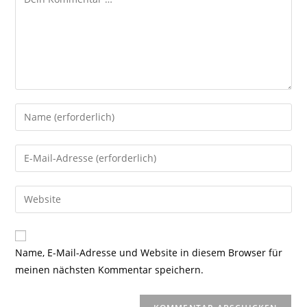
Gib
deinen
Namen
Gib
oder
deine
Benutzernamen
E-
Gib
zum
Mail-
deine
Kommentieren
Adresse
Website-
ein
zum
URL
Name, E-Mail-Adresse und Website in diesem Browser für
Kommentieren
ein
meinen nächsten Kommentar speichern.
ein
(optional)