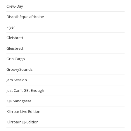
Crew-Day
Discothèque africaine
Flyer
Gleisbrett
Gleisbrett
Grin Cargo
GroovySoundz
Jam Session
Just Can't GEt Enough
KJK Sandgasse
Klirrbar Live Edition
Klirrbarr DJ-Edition