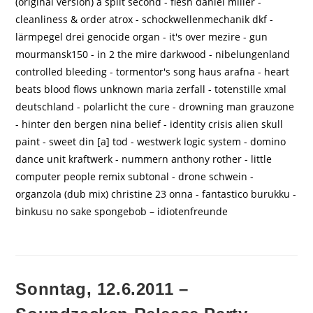
(original version) a split second - flesh daniel miller -
cleanliness & order atrox - schockwellenmechanik dkf -
lärmpegel drei genocide organ - it's over mezire - gun
mourmansk150 - in 2 the mire darkwood - nibelungenland
controlled bleeding - tormentor's song haus arafna - heart
beats blood flows unknown maria zerfall - totenstille xmal
deutschland - polarlicht the cure - drowning man grauzone
- hinter den bergen nina belief - identity crisis alien skull
paint - sweet din [a] tod - westwerk logic system - domino
dance unit kraftwerk - nummern anthony rother - little
computer people remix subtonal - drone schwein -
organzola (dub mix) christine 23 onna - fantastico burukku -
binkusu no sake spongebob – idiotenfreunde
Sonntag, 12.6.2011 –