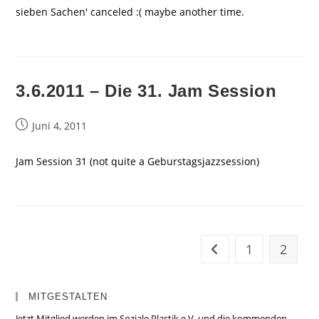
sieben Sachen' canceled :( maybe another time.
3.6.2011 – Die 31. Jam Session
Beitrag
Juni 4, 2011
veröffentlicht:
Jam Session 31 (not quite a Geburstagsjazzsession)
1
2
Zur vorherigen Seite
MITGESTALTEN
Jetzt Mitglied werden im Soziale Plastik e.V. und die kommenden