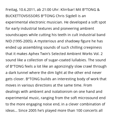
veröffentlicht:
Freitag, 10.6.2011, ab 21:00 Uhr: Klirrbar! Mit B°TONG &
BUCKETTOVSISSORS B°TONG Chris Sigdell is an
experimental electronic musician. He developed a soft spot
for early industrial textures and pioneering ambient
soundscapes while cutting his teeth in cult industrial band
NID (1995-2005). A mysterious and shadowy figure he has
ended up assembling sounds of such chilling creepiness
that it makes Aphex Twin’s Selected Ambient Works Vol. 2
sound like a collection of sugar-coated lullabies. The sound
of B°TONG feels a lot like an agonizingly slow crawl through
a dark tunnel where the dim light at the other end never
gets closer. B°TONG builds an interesting body of work that
moves in various directions at the same time. From
dealings with ambient and isolationism on one hand and
experimental music, ranging from the soft microsound end
to the more engaging noise end, in a clever combination of
ideas… Since 2005 he’s played more than 100 concerts all