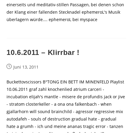
einerseits und meditativ-stillen Passagen, bei denen schon
der Klang einer fallenden Stecknadel ephemeroL's Musik
überlagern würde.... ephemeroL bei myspace
10.6.2011 – Klirrbar !
Beitrag
Juni 13, 2011
veröffentlicht:
Buckettovscissors B°TONG EIN BETT IM MINENFELD Playlist
10.06.2011 graf zahl knochenlied atrium carceri -
incubation elijah's mantle - misere de profundis jack or jive
- stratom closterkeller - a ona ona falkenbach - when
gjallarhorn will sound brainchild - agressor regressive mix
autodafeh - souls of destruction gradual hate - gradual
hate a grumh - ich und meine ananas tragic error - tanzen