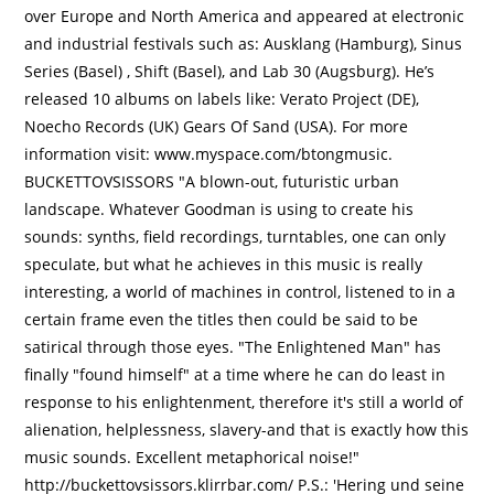
over Europe and North America and appeared at electronic
and industrial festivals such as: Ausklang (Hamburg), Sinus
Series (Basel) , Shift (Basel), and Lab 30 (Augsburg). He’s
released 10 albums on labels like: Verato Project (DE),
Noecho Records (UK) Gears Of Sand (USA). For more
information visit: www.myspace.com/btongmusic.
BUCKETTOVSISSORS "A blown-out, futuristic urban
landscape. Whatever Goodman is using to create his
sounds: synths, field recordings, turntables, one can only
speculate, but what he achieves in this music is really
interesting, a world of machines in control, listened to in a
certain frame even the titles then could be said to be
satirical through those eyes. "The Enlightened Man" has
finally "found himself" at a time where he can do least in
response to his enlightenment, therefore it's still a world of
alienation, helplessness, slavery-and that is exactly how this
music sounds. Excellent metaphorical noise!"
http://buckettovsissors.klirrbar.com/ P.S.: 'Hering und seine