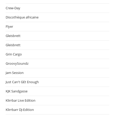
Crew-Day
Discothèque africaine
Flyer
Gleisbrett
Gleisbrett
Grin Cargo
GroovySoundz
Jam Session
Just Can't GEt Enough
KJK Sandgasse
Klirrbar Live Edition
Klirrbarr DJ-Edition