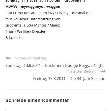
Sonntag, 14.8.2011, ab 16:00 Uhr – Groovintella
MWYW – mywaggonyourwaggon
CHILLT mit uns an einem lazy SUNday….diesmal mit
musikalischer Unterstützung von:
Groovintella Lola Montez / Mainz
#npnk We like / Dresden
& jazzorist
Weitere
Vorheriger Beitrag
Artikel
Samstag, 13.8.2011 – Bashment Boogie Reggae Night
ansehen
Nächster Beitrag
Freitag, 19.8.2011 – Die 34. Jam Session
Schreibe einen Kommentar