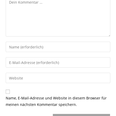
Kommentar
Gib
deinen
Namen
Gib
oder
deine
Benutzernamen
E-
Gib
zum
Mail-
deine
Kommentieren
Adresse
Website-
ein
zum
URL
Name, E-Mail-Adresse und Website in diesem Browser für
Kommentieren
ein
meinen nächsten Kommentar speichern.
ein
(optional)