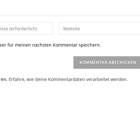
Gib
deine
Website-
ser für meinen nächsten Kommentar speichern.
URL
ein
(optional)
en
ren.
Erfahre, wie deine Kommentardaten verarbeitet werden.