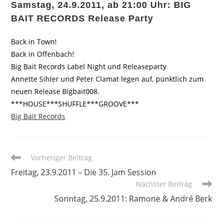
Samstag, 24.9.2011, ab 21:00 Uhr: BIG
BAIT RECORDS Release Party
Back in Town!
Back in Offenbach!
Big Bait Records Label Night und Releaseparty
Annette Sihler und Peter Clamat legen auf, pünktlich zum
neuen Release Bigbait008.
***HOUSE***SHUFFLE***GROOVE***
Big Bait Records
Weitere
Vorheriger Beitrag
Artikel
Freitag, 23.9.2011 – Die 35. Jam Session
ansehen
Nächster Beitrag
Sonntag, 25.9.2011: Ramone & André Berk