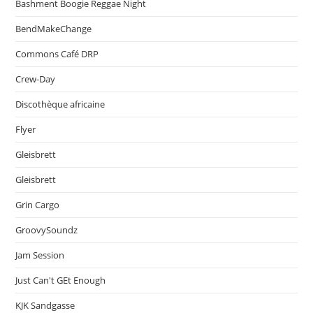
Bashment Boogie Reggae Night
BendMakeChange
Commons Café DRP
Crew-Day
Discothèque africaine
Flyer
Gleisbrett
Gleisbrett
Grin Cargo
GroovySoundz
Jam Session
Just Can't GEt Enough
KJK Sandgasse