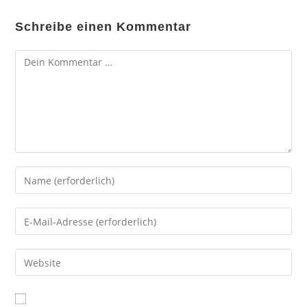
Schreibe einen Kommentar
Kommentar
Gib
deinen
Namen
Gib
oder
deine
Benutzernamen
E-
Gib
zum
Mail-
deine
Kommentieren
Adresse
Website-
ein
zum