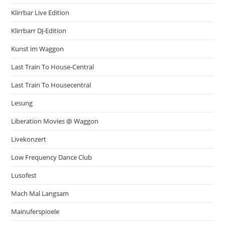
Klirrbar Live Edition
Klirrbarr DJ-Edition
Kunst im Waggon
Last Train To House-Central
Last Train To Housecentral
Lesung
Liberation Movies @ Waggon
Livekonzert
Low Frequency Dance Club
Lusofest
Mach Mal Langsam
Mainuferspioele