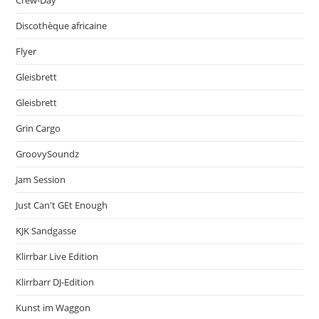
Crew-Day
Discothèque africaine
Flyer
Gleisbrett
Gleisbrett
Grin Cargo
GroovySoundz
Jam Session
Just Can't GEt Enough
KJK Sandgasse
Klirrbar Live Edition
Klirrbarr DJ-Edition
Kunst im Waggon