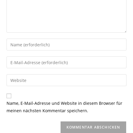
Gib
deinen
Namen
Gib
oder
deine
Benutzernamen
E-
Gib
zum
Mail-
deine
Kommentieren
Adresse
Website-
ein
zum
URL
Name, E-Mail-Adresse und Website in diesem Browser für
Kommentieren
ein
meinen nächsten Kommentar speichern.
ein
(optional)