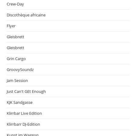
Crew-Day
Discothèque africaine
Flyer
Gleisbrett
Gleisbrett
Grin Cargo
GroovySoundz
Jam Session
Just Can't GEt Enough
KJK Sandgasse
Klirrbar Live Edition
Klirrbarr DJ-Edition
Kunst im Waggon