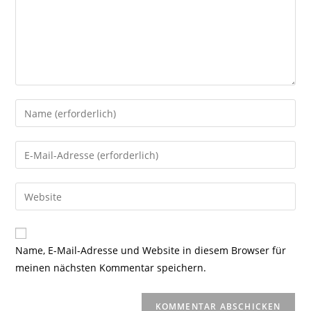
Gib
deinen
Namen
Gib
oder
deine
Benutzernamen
E-
Gib
zum
Mail-
deine
Kommentieren
Adresse
Website-
ein
zum
URL
Name, E-Mail-Adresse und Website in diesem Browser für
Kommentieren
ein
meinen nächsten Kommentar speichern.
ein
(optional)