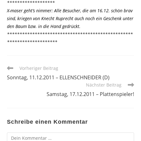
*******************
X-maser geht’s nimmer: Alle Besucher, die am 16.12. schön brav
sind, kriegen von Knecht Ruprecht auch noch ein Geschenk unter
den Baum bzw. in die Hand gedrückt.
**************************************************
********************
Weitere
Vorheriger Beitrag
Artikel
Sonntag, 11.12.2011 – ELLENSCHNEIDER (D)
ansehen
Nächster Beitrag
Samstag, 17.12.2011 – Plattenspieler!
Schreibe einen Kommentar
Kommentar