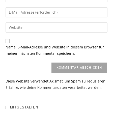
deinen
Namen
Gib
oder
deine
Benutzernamen
E-
Gib
zum
Mail-
deine
Kommentieren
Adresse
Website-
ein
zum
URL
Name, E-Mail-Adresse und Website in diesem Browser für
Kommentieren
ein
meinen nächsten Kommentar speichern.
ein
(optional)
Diese Website verwendet Akismet, um Spam zu reduzieren.
Erfahre, wie deine Kommentardaten verarbeitet werden.
MITGESTALTEN