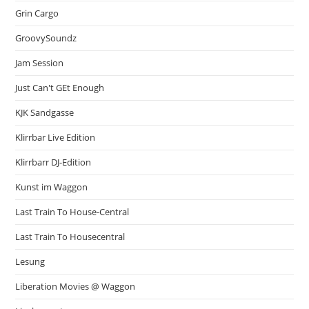
Grin Cargo
GroovySoundz
Jam Session
Just Can't GEt Enough
KJK Sandgasse
Klirrbar Live Edition
Klirrbarr DJ-Edition
Kunst im Waggon
Last Train To House-Central
Last Train To Housecentral
Lesung
Liberation Movies @ Waggon