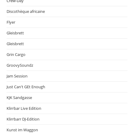
Crew-Day
Discothèque africaine
Flyer
Gleisbrett
Gleisbrett
Grin Cargo
GroovySoundz
Jam Session
Just Can't GEt Enough
KJK Sandgasse
Klirrbar Live Edition
Klirrbarr DJ-Edition
Kunst im Waggon