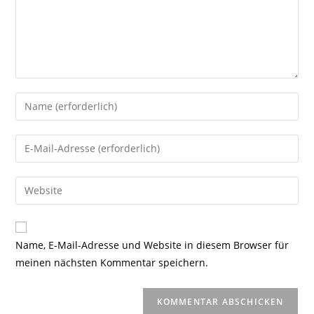
Gib
deinen
Namen
Gib
oder
deine
Benutzernamen
E-
Gib
zum
Mail-
deine
Kommentieren
Adresse
Website-
ein
zum
URL
Name, E-Mail-Adresse und Website in diesem Browser für
Kommentieren
ein
meinen nächsten Kommentar speichern.
ein
(optional)