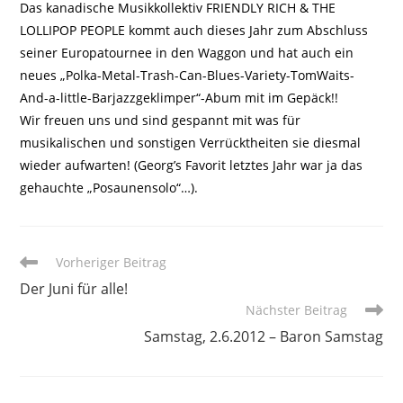
Das kanadische Musikkollektiv FRIENDLY RICH & THE
LOLLIPOP PEOPLE kommt auch dieses Jahr zum Abschluss
seiner Europatournee in den Waggon und hat auch ein
neues „Polka-Metal-Trash-Can-Blues-Variety-TomWaits-
And-a-little-Barjazzgeklimper“-Abum mit im Gepäck!!
Wir freuen uns und sind gespannt mit was für
musikalischen und sonstigen Verrücktheiten sie diesmal
wieder aufwarten! (Georg’s Favorit letztes Jahr war ja das
gehauchte „Posaunensolo“…).
Weitere
Vorheriger Beitrag
Artikel
Der Juni für alle!
ansehen
Nächster Beitrag
Samstag, 2.6.2012 – Baron Samstag