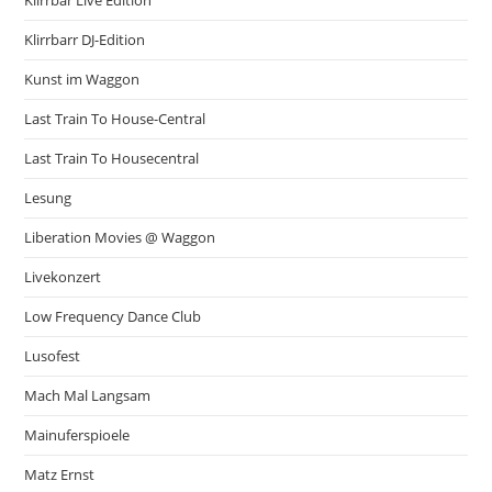
Klirrbar Live Edition
Klirrbarr DJ-Edition
Kunst im Waggon
Last Train To House-Central
Last Train To Housecentral
Lesung
Liberation Movies @ Waggon
Livekonzert
Low Frequency Dance Club
Lusofest
Mach Mal Langsam
Mainuferspioele
Matz Ernst