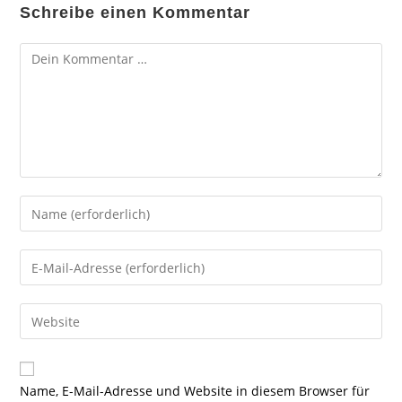
Schreibe einen Kommentar
Kommentar
Gib
deinen
Namen
Gib
oder
deine
Benutzernamen
E-
Gib
zum
Mail-
deine
Kommentieren
Adresse
Website-
ein
zum
URL
Name, E-Mail-Adresse und Website in diesem Browser für
Kommentieren