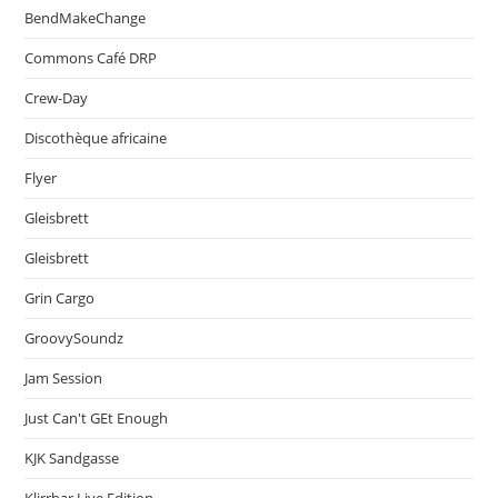
BendMakeChange
Commons Café DRP
Crew-Day
Discothèque africaine
Flyer
Gleisbrett
Gleisbrett
Grin Cargo
GroovySoundz
Jam Session
Just Can't GEt Enough
KJK Sandgasse