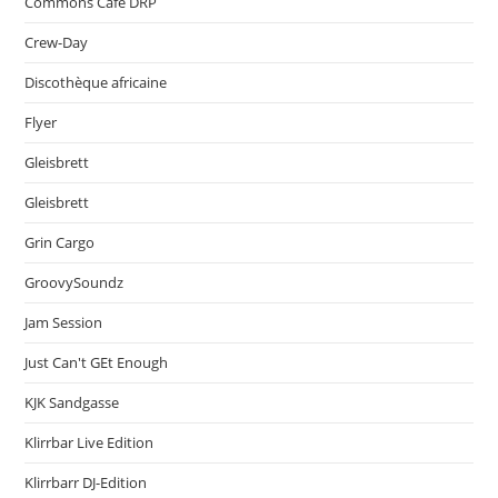
Commons Café DRP
Crew-Day
Discothèque africaine
Flyer
Gleisbrett
Gleisbrett
Grin Cargo
GroovySoundz
Jam Session
Just Can't GEt Enough
KJK Sandgasse
Klirrbar Live Edition
Klirrbarr DJ-Edition