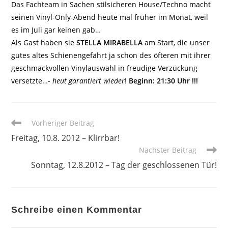
Das Fachteam in Sachen stilsicheren House/Techno macht
seinen Vinyl-Only-Abend heute mal früher im Monat, weil
es im Juli gar keinen gab…
Als Gast haben sie
STELLA MIRABELLA
am Start, die unser
gutes altes Schienengefährt ja schon des öfteren mit ihrer
geschmackvollen Vinylauswahl in freudige Verzückung
versetzte…-
heut garantiert wieder
!
Beginn: 21:30 Uhr !!!
Weitere
Vorheriger Beitrag
Artikel
Freitag, 10.8. 2012 – Klirrbar!
ansehen
Nächster Beitrag
Sonntag, 12.8.2012 – Tag der geschlossenen Tür!
Schreibe einen Kommentar