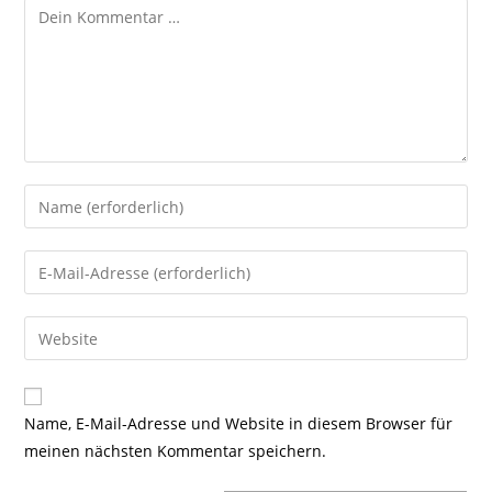
Kommentar
Gib
deinen
Namen
Gib
oder
deine
Benutzernamen
E-
Gib
zum
Mail-
deine
Kommentieren
Adresse
Website-
ein
zum
URL
Name, E-Mail-Adresse und Website in diesem Browser für
Kommentieren
ein
meinen nächsten Kommentar speichern.
ein
(optional)