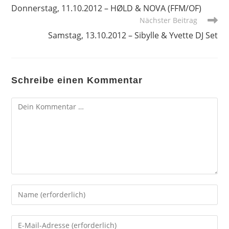
Artikel
Donnerstag, 11.10.2012 – HØLD & NOVA (FFM/OF)
ansehen
Nächster Beitrag
Samstag, 13.10.2012 – Sibylle & Yvette DJ Set
Schreibe einen Kommentar
Kommentar
Gib
deinen
Namen
Gib
oder