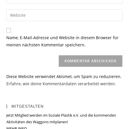
deine
Benutzernamen
E-
Gib
zum
Mail-
deine
Kommentieren
Adresse
Website-
ein
zum
URL
Name, E-Mail-Adresse und Website in diesem Browser für
Kommentieren
ein
meinen nächsten Kommentar speichern.
ein
(optional)
Diese Website verwendet Akismet, um Spam zu reduzieren.
Erfahre, wie deine Kommentardaten verarbeitet werden.
MITGESTALTEN
Jetzt Mitglied werden im Soziale Plastik e.V. und die kommenden
Aktivitäten des Waggons mitplanen!
MEHR INFO