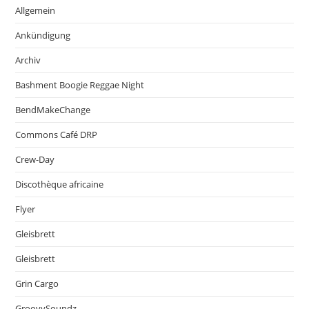
Allgemein
Ankündigung
Archiv
Bashment Boogie Reggae Night
BendMakeChange
Commons Café DRP
Crew-Day
Discothèque africaine
Flyer
Gleisbrett
Gleisbrett
Grin Cargo
GroovySoundz