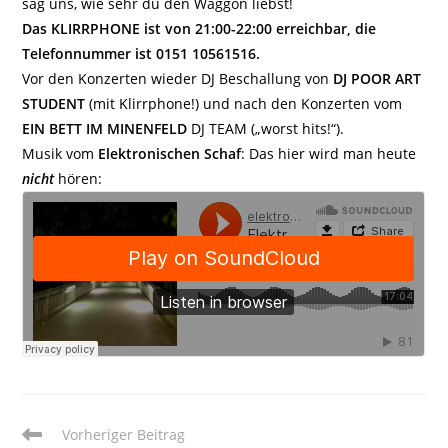
sag uns, wie sehr du den Waggon liebst!
Das KLIRRPHONE ist von 21:00-22:00 erreichbar, die
Telefonnummer ist 0151 10561516.
Vor den Konzerten wieder DJ Beschallung von
DJ POOR ART
STUDENT
(mit Klirrphone!) und nach den Konzerten vom
EIN BETT IM MINENFELD
DJ TEAM („worst hits!“).
Musik vom
Elektronischen Schaf
: Das hier wird man heute
nicht
hören:
Weitere
Vorheriger Beitrag