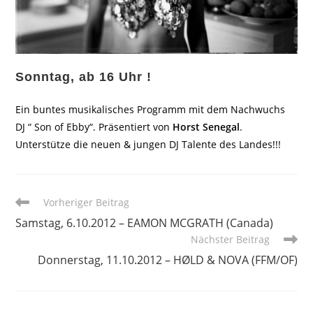
Sonntag, ab 16 Uhr !
Ein buntes musikalisches Programm mit dem Nachwuchs
DJ “ Son of Ebby“. Präsentiert von
Horst Senegal
.
Unterstütze die neuen & jungen DJ Talente des Landes!!!
Weitere
Vorheriger Beitrag
Artikel
Samstag, 6.10.2012 – EAMON MCGRATH (Canada)
ansehen
Nächster Beitrag
Donnerstag, 11.10.2012 – HØLD & NOVA (FFM/OF)