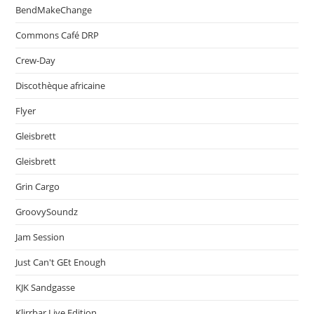
BendMakeChange
Commons Café DRP
Crew-Day
Discothèque africaine
Flyer
Gleisbrett
Gleisbrett
Grin Cargo
GroovySoundz
Jam Session
Just Can't GEt Enough
KJK Sandgasse
Klirrbar Live Edition