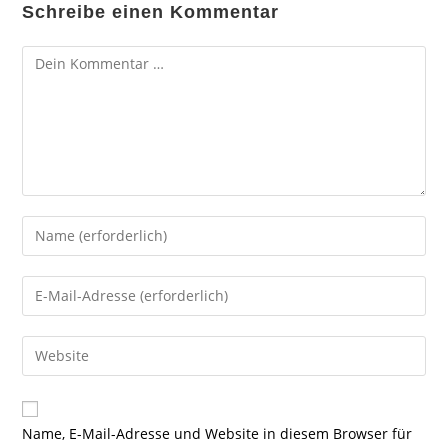
Schreibe einen Kommentar
Kommentar
Gib
deinen
Namen
Gib
oder
deine
Benutzernamen
E-
Gib
zum
Mail-
deine
Kommentieren
Adresse
Website-
ein
zum
URL
Name, E-Mail-Adresse und Website in diesem Browser für
Kommentieren
ein