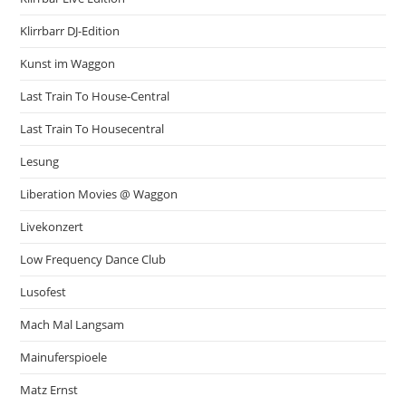
Klirrbarr DJ-Edition
Kunst im Waggon
Last Train To House-Central
Last Train To Housecentral
Lesung
Liberation Movies @ Waggon
Livekonzert
Low Frequency Dance Club
Lusofest
Mach Mal Langsam
Mainuferspioele
Matz Ernst