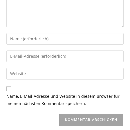
Gib
deinen
Namen
Gib
oder
deine
Benutzernamen
E-
Gib
zum
Mail-
deine
Kommentieren
Adresse
Website-
ein
zum
URL
Name, E-Mail-Adresse und Website in diesem Browser für
Kommentieren
ein
meinen nächsten Kommentar speichern.
ein
(optional)