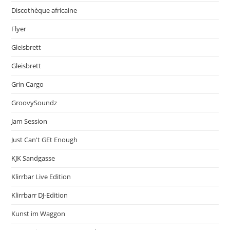
Discothèque africaine
Flyer
Gleisbrett
Gleisbrett
Grin Cargo
GroovySoundz
Jam Session
Just Can't GEt Enough
KJK Sandgasse
Klirrbar Live Edition
Klirrbarr DJ-Edition
Kunst im Waggon