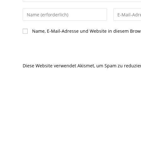
Gib
Gib
deinen
deine
Namen
E-
Name, E-Mail-Adresse und Website in diesem Brow
oder
Mail-
Benutzernamen
Adresse
zum
zum
Kommentieren
Kommentier
Diese Website verwendet Akismet, um Spam zu reduzie
ein
ein