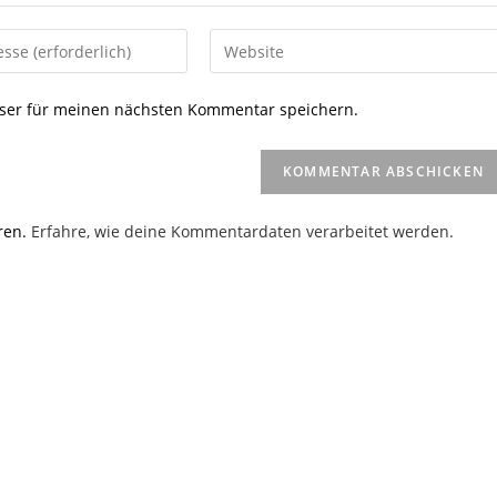
Gib
deine
Website-
ser für meinen nächsten Kommentar speichern.
URL
ein
(optional)
en
ren.
Erfahre, wie deine Kommentardaten verarbeitet werden.