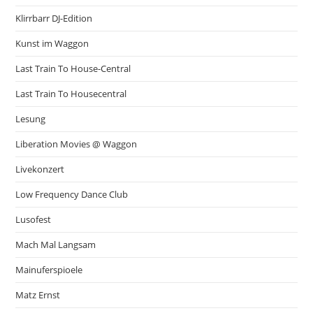
Klirrbarr DJ-Edition
Kunst im Waggon
Last Train To House-Central
Last Train To Housecentral
Lesung
Liberation Movies @ Waggon
Livekonzert
Low Frequency Dance Club
Lusofest
Mach Mal Langsam
Mainuferspioele
Matz Ernst