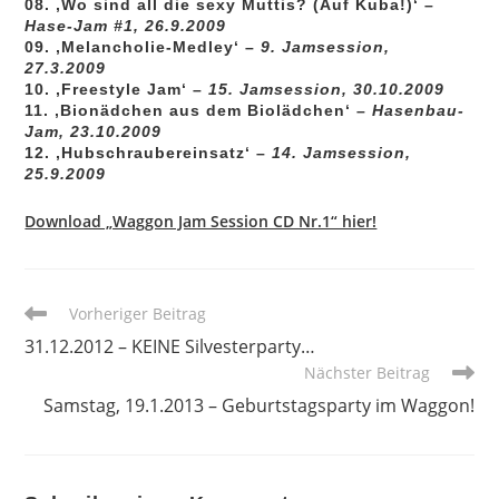
08. ‚Wo sind all die sexy Muttis? (Auf Kuba!)‘ –
Hase-Jam #1, 26.9.2009
09. ‚Melancholie-Medley‘ –
9. Jamsession,
27.3.2009
10. ‚Freestyle Jam‘ –
15. Jamsession, 30.10.2009
11. ‚Bionädchen aus dem Biolädchen‘ –
Hasenbau-
Jam, 23.10.2009
12. ‚Hubschraubereinsatz‘ –
14. Jamsession,
25.9.2009
Download „Waggon Jam Session CD Nr.1“ hier!
Weitere
Vorheriger Beitrag
Artikel
31.12.2012 – KEINE Silvesterparty…
ansehen
Nächster Beitrag
Samstag, 19.1.2013 – Geburtstagsparty im Waggon!