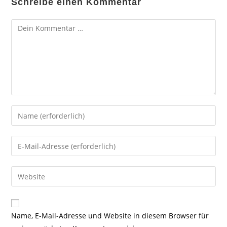
Schreibe einen Kommentar
Kommentar
Gib
deinen
Namen
Gib
oder
deine
Benutzernamen
E-
Gib
zum
Mail-
deine
Kommentieren
Adresse
Website-
ein
zum
URL
Name, E-Mail-Adresse und Website in diesem Browser für
Kommentieren
ein