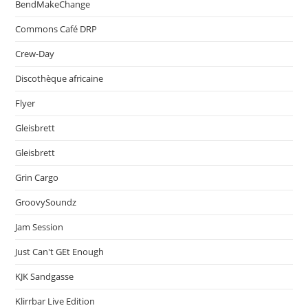
BendMakeChange
Commons Café DRP
Crew-Day
Discothèque africaine
Flyer
Gleisbrett
Gleisbrett
Grin Cargo
GroovySoundz
Jam Session
Just Can't GEt Enough
KJK Sandgasse
Klirrbar Live Edition