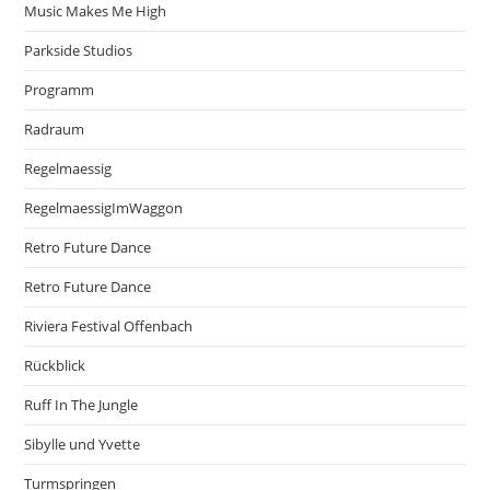
Music Makes Me High
Parkside Studios
Programm
Radraum
Regelmaessig
RegelmaessigImWaggon
Retro Future Dance
Retro Future Dance
Riviera Festival Offenbach
Rückblick
Ruff In The Jungle
Sibylle und Yvette
Turmspringen