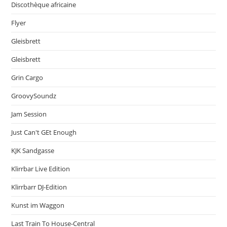
Discothèque africaine
Flyer
Gleisbrett
Gleisbrett
Grin Cargo
GroovySoundz
Jam Session
Just Can't GEt Enough
KJK Sandgasse
Klirrbar Live Edition
Klirrbarr DJ-Edition
Kunst im Waggon
Last Train To House-Central