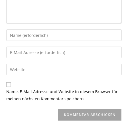
Gib
deinen
Namen
Gib
oder
deine
Benutzernamen
E-
Gib
zum
Mail-
deine
Kommentieren
Adresse
Website-
ein
zum
URL
Name, E-Mail-Adresse und Website in diesem Browser für
Kommentieren
ein
meinen nächsten Kommentar speichern.
ein
(optional)