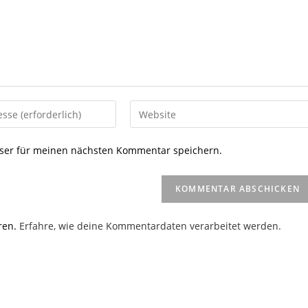
Gib
deine
Website-
ser für meinen nächsten Kommentar speichern.
URL
ein
(optional)
en
ren.
Erfahre, wie deine Kommentardaten verarbeitet werden.