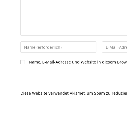
Gib
Gib
deinen
deine
Namen
E-
Name, E-Mail-Adresse und Website in diesem Brow
oder
Mail-
Benutzernamen
Adresse
zum
zum
Kommentieren
Kommentier
Diese Website verwendet Akismet, um Spam zu reduzie
ein
ein