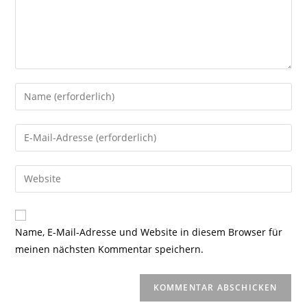
Gib
deinen
Namen
Gib
oder
deine
Benutzernamen
E-
Gib
zum
Mail-
deine
Kommentieren
Adresse
Website-
ein
zum
URL
Name, E-Mail-Adresse und Website in diesem Browser für
Kommentieren
ein
meinen nächsten Kommentar speichern.
ein
(optional)