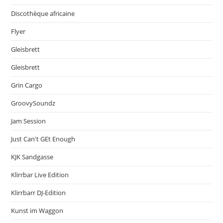
Discothèque africaine
Flyer
Gleisbrett
Gleisbrett
Grin Cargo
GroovySoundz
Jam Session
Just Can't GEt Enough
KJK Sandgasse
Klirrbar Live Edition
Klirrbarr DJ-Edition
Kunst im Waggon