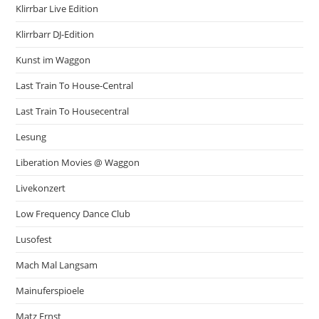
Klirrbar Live Edition
Klirrbarr DJ-Edition
Kunst im Waggon
Last Train To House-Central
Last Train To Housecentral
Lesung
Liberation Movies @ Waggon
Livekonzert
Low Frequency Dance Club
Lusofest
Mach Mal Langsam
Mainuferspioele
Matz Ernst