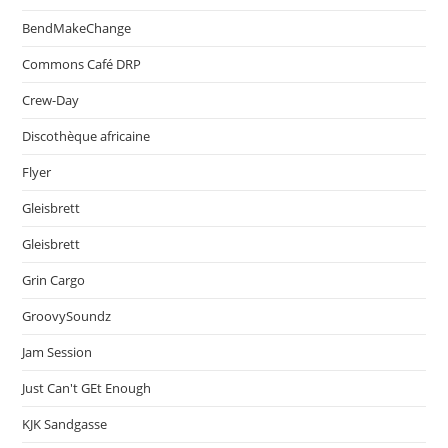
BendMakeChange
Commons Café DRP
Crew-Day
Discothèque africaine
Flyer
Gleisbrett
Gleisbrett
Grin Cargo
GroovySoundz
Jam Session
Just Can't GEt Enough
KJK Sandgasse