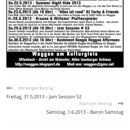
Weitere
Vorheriger Beitrag
Artikel
Freitag, 31.5.2013 – Jam Session 52
ansehen
Nächster Beitrag
Samstag, 1.6.2013 – Baron Samstag