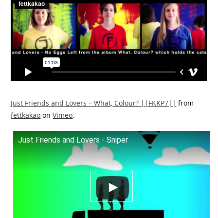
Just Friends and Lovers – What, Colour? ||FKKP7||
from
fettkakao
on
Vimeo
.
Just Friends and Lovers - Sniper