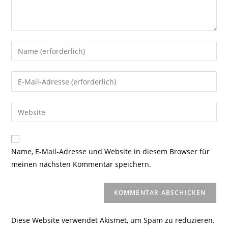
Gib
deinen
Namen
Gib
oder
deine
Benutzernamen
E-
Gib
zum
Mail-
deine
Kommentieren
Adresse
Website-
ein
zum
URL
Name, E-Mail-Adresse und Website in diesem Browser für
Kommentieren
ein
meinen nächsten Kommentar speichern.
ein
(optional)
Diese Website verwendet Akismet, um Spam zu reduzieren.