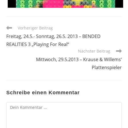
Weitere
Vorheriger Beitrag
Artikel
Freitag, 24.5.- Sonntag, 26.5. 2013 – BENDED
ansehen
REALITIES 3 „Playing For Real“
Nächster Beitrag
Mittwoch, 29.5.2013 – Krause & Willems‘
Plattenspieler
Schreibe einen Kommentar
Kommentar