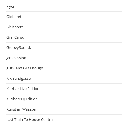
Flyer
Gleisbrett
Gleisbrett
Grin Cargo
GroovySoundz
Jam Session
Just Can't GEt Enough
KJK Sandgasse
Klirrbar Live Edition
Klirrbarr DJ-Edition
Kunst im Waggon
Last Train To House-Central