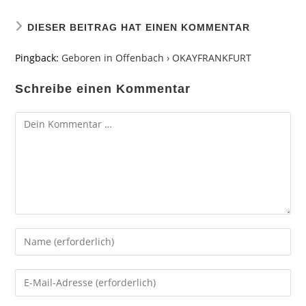
DIESER BEITRAG HAT EINEN KOMMENTAR
Pingback:
Geboren in Offenbach › OKAYFRANKFURT
Schreibe einen Kommentar
Kommentar
Gib
deinen
Namen
Gib
oder
deine
Benutzernamen