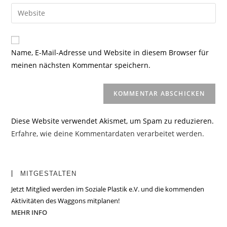
E-
Gib
zum
Mail-
deine
Kommentieren
Adresse
Website-
ein
zum
URL
Name, E-Mail-Adresse und Website in diesem Browser für
Kommentieren
ein
meinen nächsten Kommentar speichern.
ein
(optional)
Diese Website verwendet Akismet, um Spam zu reduzieren.
Erfahre, wie deine Kommentardaten verarbeitet werden.
MITGESTALTEN
Jetzt Mitglied werden im Soziale Plastik e.V. und die kommenden
Aktivitäten des Waggons mitplanen!
MEHR INFO