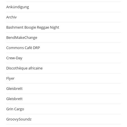
Ankündigung
Archiv
Bashment Boogie Reggae Night
BendMakeChange
Commons Café DRP
Crew-Day
Discothèque africaine
Flyer
Gleisbrett
Gleisbrett
Grin Cargo
GroovySoundz