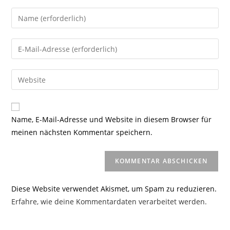
Gib
deinen
Namen
Gib
oder
deine
Benutzernamen
E-
Gib
zum
Mail-
deine
Kommentieren
Adresse
Website-
ein
zum
URL
Name, E-Mail-Adresse und Website in diesem Browser für
Kommentieren
ein
meinen nächsten Kommentar speichern.
ein
(optional)
Diese Website verwendet Akismet, um Spam zu reduzieren.
Erfahre, wie deine Kommentardaten verarbeitet werden.