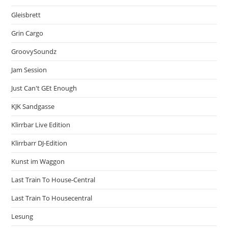
Gleisbrett
Grin Cargo
GroovySoundz
Jam Session
Just Can't GEt Enough
KJK Sandgasse
Klirrbar Live Edition
Klirrbarr DJ-Edition
Kunst im Waggon
Last Train To House-Central
Last Train To Housecentral
Lesung