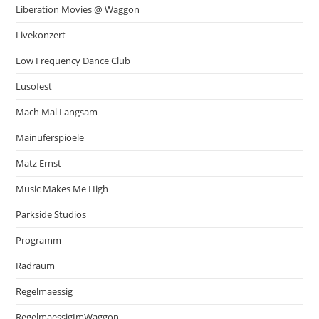
Liberation Movies @ Waggon
Livekonzert
Low Frequency Dance Club
Lusofest
Mach Mal Langsam
Mainuferspioele
Matz Ernst
Music Makes Me High
Parkside Studios
Programm
Radraum
Regelmaessig
RegelmaessigImWaggon