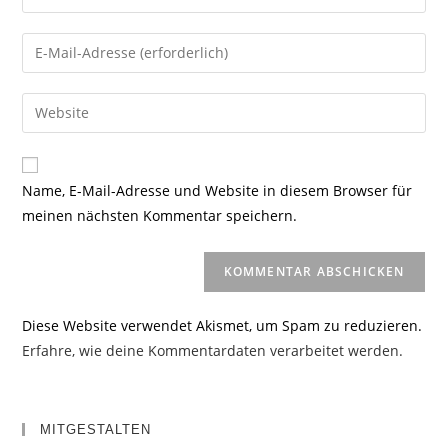
deinen
Namen
Gib
oder
deine
Benutzernamen
E-
Gib
zum
Mail-
deine
Kommentieren
Adresse
Website-
ein
zum
URL
Name, E-Mail-Adresse und Website in diesem Browser für
Kommentieren
ein
meinen nächsten Kommentar speichern.
ein
(optional)
Diese Website verwendet Akismet, um Spam zu reduzieren.
Erfahre, wie deine Kommentardaten verarbeitet werden.
MITGESTALTEN