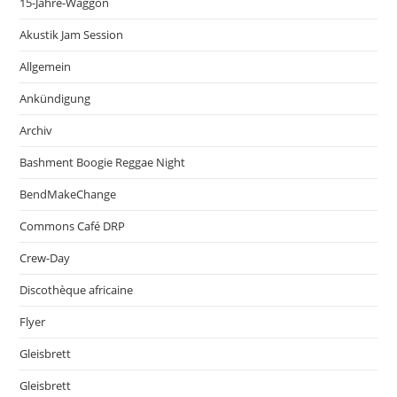
15-Jahre-Waggon
Akustik Jam Session
Allgemein
Ankündigung
Archiv
Bashment Boogie Reggae Night
BendMakeChange
Commons Café DRP
Crew-Day
Discothèque africaine
Flyer
Gleisbrett
Gleisbrett