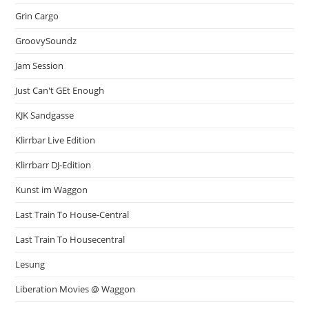
Grin Cargo
GroovySoundz
Jam Session
Just Can't GEt Enough
KJK Sandgasse
Klirrbar Live Edition
Klirrbarr DJ-Edition
Kunst im Waggon
Last Train To House-Central
Last Train To Housecentral
Lesung
Liberation Movies @ Waggon