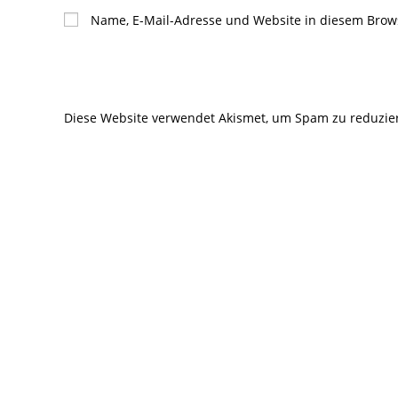
Namen
E-
Name, E-Mail-Adresse und Website in diesem Brow
oder
Mail-
Benutzernamen
Adresse
zum
zum
Kommentieren
Kommentier
Diese Website verwendet Akismet, um Spam zu reduzie
ein
ein