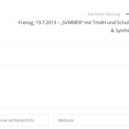
Nächster Beitrag
Freitag, 19.7.2013 – „SVMMER“ mit TmdH und Schu
& Synth
Gib
deine