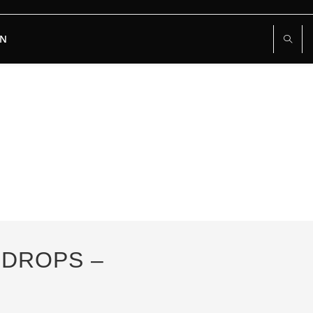
RN
 DROPS –