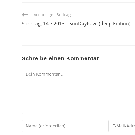
Weitere
Vorheriger Beitrag
Artikel
Sonntag, 14.7.2013 – SunDayRave (deep Edition)
ansehen
Schreibe einen Kommentar
Kommentar
Gib
Gib
deinen
deine