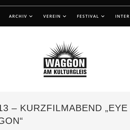
ARCHIV
VEREIN
FESTIVAL
INTE
13 – KURZFILMABEND „EYE
GON“