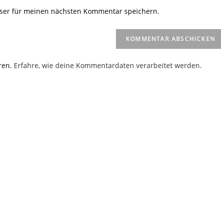
Website-
ser für meinen nächsten Kommentar speichern.
URL
ein
(optional)
en
ren.
Erfahre, wie deine Kommentardaten verarbeitet werden.