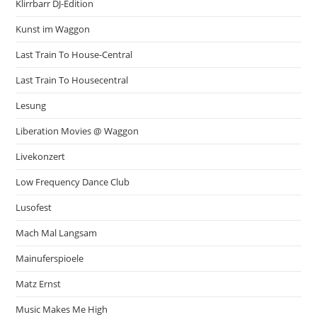
Klirrbarr DJ-Edition
Kunst im Waggon
Last Train To House-Central
Last Train To Housecentral
Lesung
Liberation Movies @ Waggon
Livekonzert
Low Frequency Dance Club
Lusofest
Mach Mal Langsam
Mainuferspioele
Matz Ernst
Music Makes Me High