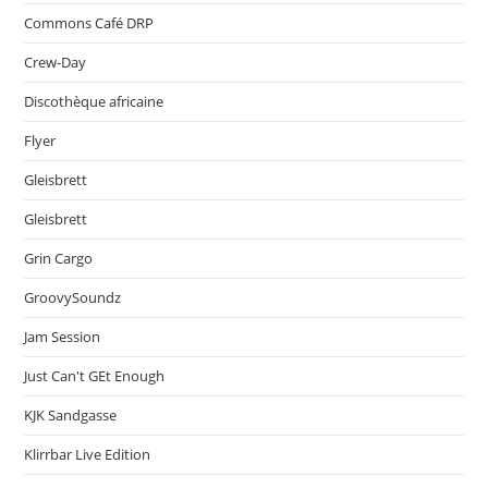
Commons Café DRP
Crew-Day
Discothèque africaine
Flyer
Gleisbrett
Gleisbrett
Grin Cargo
GroovySoundz
Jam Session
Just Can't GEt Enough
KJK Sandgasse
Klirrbar Live Edition