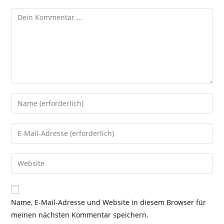
Kommentar
Gib
deinen
Namen
Gib
oder
deine
Benutzernamen
E-
Gib
zum
Mail-
deine
Kommentieren
Adresse
Website-
ein
zum
URL
Name, E-Mail-Adresse und Website in diesem Browser für
Kommentieren
ein
meinen nächsten Kommentar speichern.
ein
(optional)