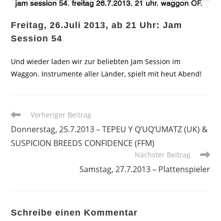
Freitag, 26.Juli 2013, ab 21 Uhr: Jam
Session 54
Und wieder laden wir zur beliebten Jam Session im
Waggon. Instrumente aller Länder, spielt mit heut Abend!
Weitere
Vorheriger Beitrag
Artikel
Donnerstag, 25.7.2013 – TEPEU Y Q‘UQ‘UMATZ (UK) &
ansehen
SUSPICION BREEDS CONFIDENCE (FFM)
Nächster Beitrag
Samstag, 27.7.2013 – Plattenspieler
Schreibe einen Kommentar