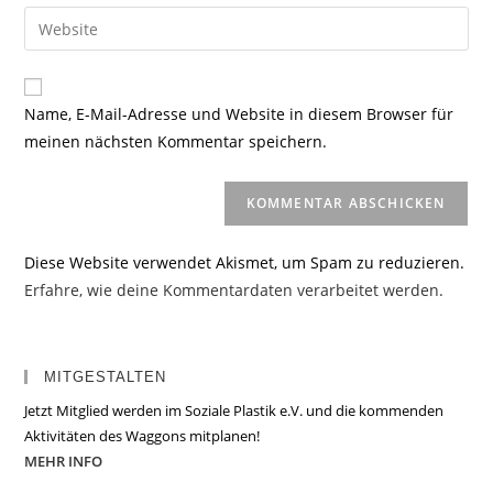
E-
Gib
zum
Mail-
deine
Kommentieren
Adresse
Website-
ein
zum
URL
Name, E-Mail-Adresse und Website in diesem Browser für
Kommentieren
ein
meinen nächsten Kommentar speichern.
ein
(optional)
Diese Website verwendet Akismet, um Spam zu reduzieren.
Erfahre, wie deine Kommentardaten verarbeitet werden.
MITGESTALTEN
Jetzt Mitglied werden im Soziale Plastik e.V. und die kommenden
Aktivitäten des Waggons mitplanen!
MEHR INFO