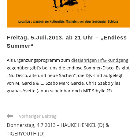
Freitag, 5.Juli.2013, ab 21 Uhr – „Endless
Summer“
Als Ergänzungsprogramm zum
diesjährigen HfG-Rundgang
gegenüber gibt’s bei uns die endlose Sommer-Disco. Es gibt
„Nu Disco, alte und neue Sachen“. die DJs sind aufgelegt
von M. Garcia & C. Szabo Marc Garcia, Chris Szabo y las
guapas Yvette (- nun scheinbar doch MIT Sibylle ??)…
Weitere
Vorheriger Beitrag
Artikel
Donnerstag, 4.7.2013 – HAUKE HENKEL (D) &
ansehen
TIGERYOUTH (D)