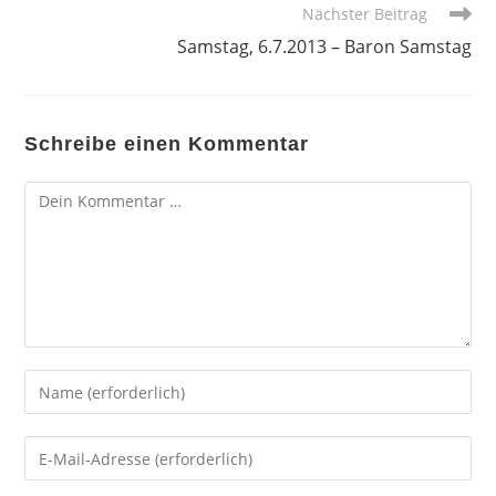
Nächster Beitrag
Samstag, 6.7.2013 – Baron Samstag
Schreibe einen Kommentar
Kommentar
Gib
deinen
Namen
Gib
oder
deine
Benutzernamen