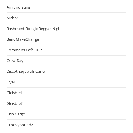
Ankündigung
Archiv
Bashment Boogie Reggae Night
BendMakeChange
Commons Café DRP
Crew-Day
Discothèque africaine
Flyer
Gleisbrett
Gleisbrett
Grin Cargo
GroovySoundz