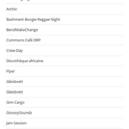
Archiv
Bashment Boogie Reggae Night
BendMakeChange
Commons Café DRP
Crew-Day
Discothèque africaine
Flyer
Gleisbrett
Gleisbrett
Grin Cargo
GroovySoundz
Jam Session