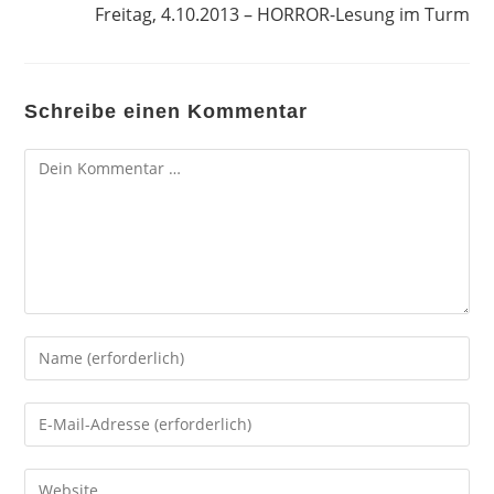
Freitag, 4.10.2013 – HORROR-Lesung im Turm
Schreibe einen Kommentar
Kommentar
Gib
deinen
Namen
Gib
oder
deine
Benutzernamen
E-
Gib
zum