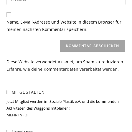
Mail-
deine
Kommentieren
Adresse
Website-
ein
zum
URL
Name, E-Mail-Adresse und Website in diesem Browser für
Kommentieren
ein
meinen nächsten Kommentar speichern.
ein
(optional)
Diese Website verwendet Akismet, um Spam zu reduzieren.
Erfahre, wie deine Kommentardaten verarbeitet werden.
MITGESTALTEN
Jetzt Mitglied werden im Soziale Plastik e.V. und die kommenden
Aktivitäten des Waggons mitplanen!
MEHR INFO