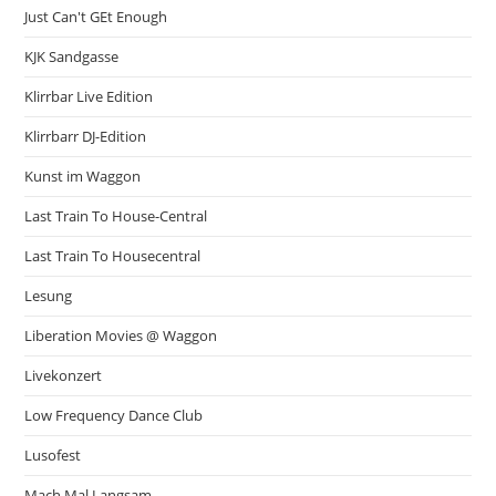
Just Can't GEt Enough
KJK Sandgasse
Klirrbar Live Edition
Klirrbarr DJ-Edition
Kunst im Waggon
Last Train To House-Central
Last Train To Housecentral
Lesung
Liberation Movies @ Waggon
Livekonzert
Low Frequency Dance Club
Lusofest
Mach Mal Langsam