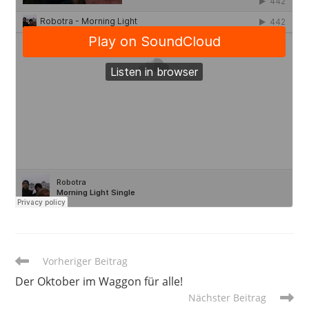
Weitere
Vorheriger Beitrag
Artikel
Der Oktober im Waggon für alle!
ansehen
Nächster Beitrag