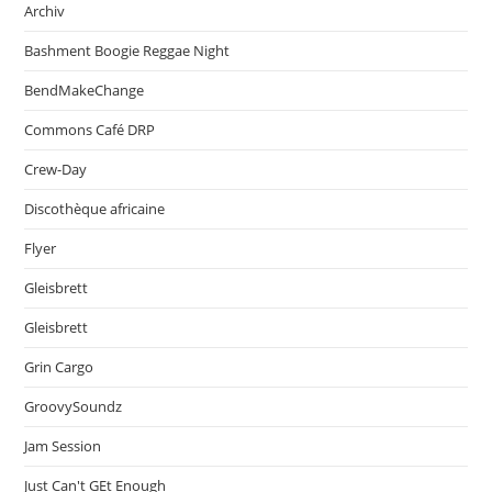
Archiv
Bashment Boogie Reggae Night
BendMakeChange
Commons Café DRP
Crew-Day
Discothèque africaine
Flyer
Gleisbrett
Gleisbrett
Grin Cargo
GroovySoundz
Jam Session
Just Can't GEt Enough