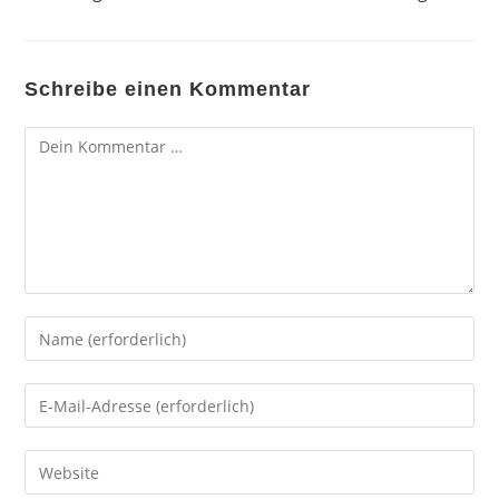
Schreibe einen Kommentar
Kommentar
Gib
deinen
Namen
Gib
oder
deine
Benutzernamen
E-
Gib
zum
Mail-
deine
Kommentieren