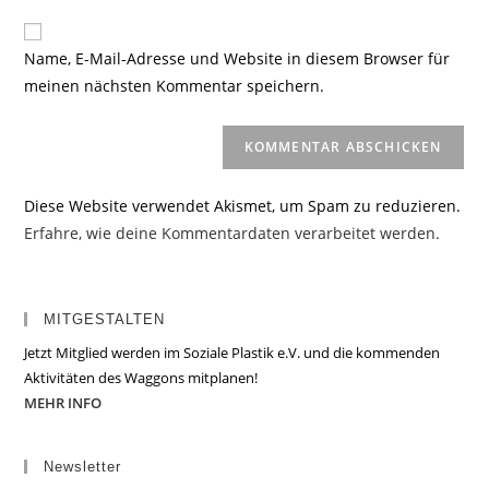
Adresse
Website-
ein
zum
URL
Name, E-Mail-Adresse und Website in diesem Browser für
Kommentieren
ein
meinen nächsten Kommentar speichern.
ein
(optional)
Diese Website verwendet Akismet, um Spam zu reduzieren.
Erfahre, wie deine Kommentardaten verarbeitet werden.
MITGESTALTEN
Jetzt Mitglied werden im Soziale Plastik e.V. und die kommenden
Aktivitäten des Waggons mitplanen!
MEHR INFO
Newsletter