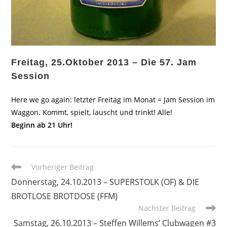
Freitag, 25.Oktober 2013 – Die 57. Jam
Session
Here we go again: letzter Freitag im Monat = Jam Session im
Waggon. Kommt, spielt, lauscht und trinkt! Alle!
Beginn ab 21 Uhr!
Weitere
Vorheriger Beitrag
Artikel
Donnerstag, 24.10.2013 – SUPERSTOLK (OF) & DIE
ansehen
BROTLOSE BROTDOSE (FFM)
Nächster Beitrag
Samstag, 26.10.2013 – Steffen Willems‘ Clubwagen #3