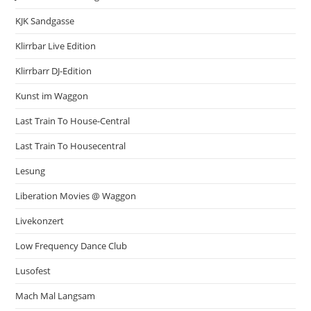
KJK Sandgasse
Klirrbar Live Edition
Klirrbarr DJ-Edition
Kunst im Waggon
Last Train To House-Central
Last Train To Housecentral
Lesung
Liberation Movies @ Waggon
Livekonzert
Low Frequency Dance Club
Lusofest
Mach Mal Langsam