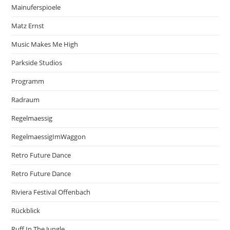
Mainuferspioele
Matz Ernst
Music Makes Me High
Parkside Studios
Programm
Radraum
Regelmaessig
RegelmaessigImWaggon
Retro Future Dance
Retro Future Dance
Riviera Festival Offenbach
Rückblick
Ruff In The Jungle